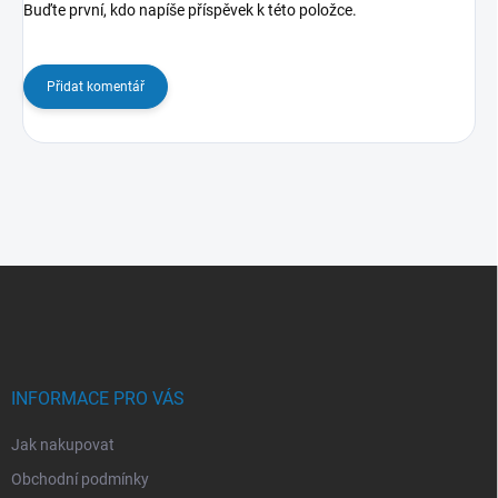
Buďte první, kdo napíše příspěvek k této položce.
Přidat komentář
Z
á
p
a
t
í
INFORMACE PRO VÁS
Jak nakupovat
Obchodní podmínky