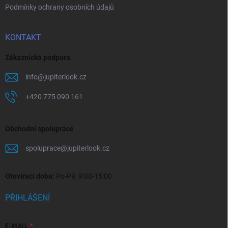
Podmínky ochrany osobních údajů
KONTAKT
Zákaznická podpora
info
@
jupiterlook.cz
+420 775 090 161
Obchodní spolupráce
spoluprace
@
jupiterlook.cz
Otevírací doba:
Po-Pá: 9:00-15:00
PŘIHLÁŠENÍ
E-MAIL