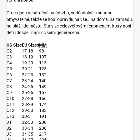
větrání nohou.
Crocs jsou nenáročné na údržbu, voděodolné a snadno
omyvatelné, takže se hodí opravdu na vše...na doma, na zahradu,
na pláž i do města. Staly se celosvětovým fenoménem, který nosí
děti i dospělí napříč všemi generacemi.
US Size
EU Sizes
MM
C2
17-18
98
C3
18-19
107
C4
19-20
115
C5
20-21
123
C6
22-23
132
C7
23-24
140
C8
24-25
149
C9
25-26
157
C10
27-28
166
C11
28-29
174
C12
29-30
183
C13
30-31
191
J1
32-33
200
J2
33-34
208
J3
34-35
217