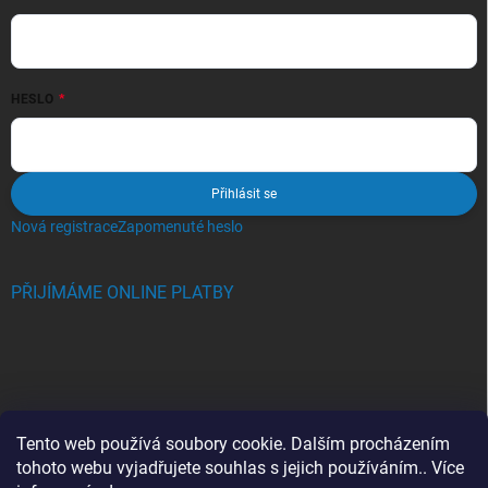
HESLO
Přihlásit se
Nová registrace
Zapomenuté heslo
PŘIJÍMÁME ONLINE PLATBY
BLOG
Tento web používá soubory cookie. Dalším procházením
tohoto webu vyjadřujete souhlas s jejich používáním.. Více
Crocs, proč se svět zamiloval do těchto bot a proč je MUSÍTE mít