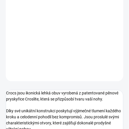
MŮŽEME DORUČIT DO:
ZVOLTE VARIANTU
−
+
Přidat do košíku
Dívčí boty do vody od značky Crocs.
DETAILNÍ INFORMACE
ZEPTAT SE
Crocs jsou ikonická lehká obuv vyrobená z patentované pěnové
pryskyřice Croslite, která se přizpůsobí tvaru vaší nohy.
Díky své unikátní konstrukci poskytují výjimečné tlumení každého
kroku a celodenní pohodlí bez kompromisů. Jsou proslulé svými
charakteristickými otvory, které zajišťují dokonalé prodyšné