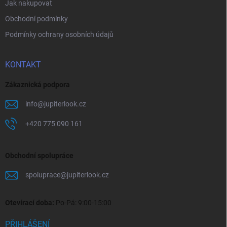
Jak nakupovat
Obchodní podmínky
Podmínky ochrany osobních údajů
KONTAKT
Zákaznická podpora
info
@
jupiterlook.cz
+420 775 090 161
Obchodní spolupráce
spoluprace
@
jupiterlook.cz
Otevírací doba:
Po-Pá: 9:00-15:00
PŘIHLÁŠENÍ