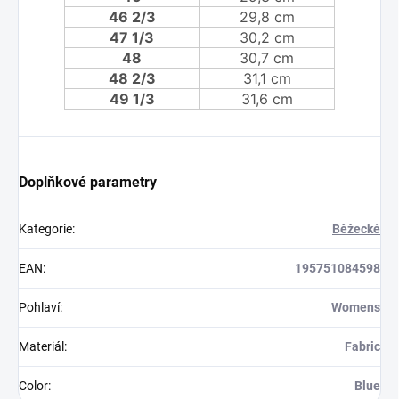
46 2/3
29,8 cm
47 1/3
30,2 cm
48
30,7 cm
48 2/3
31,1 cm
49 1/3
31,6 cm
Doplňkové parametry
Kategorie
:
Běžecké
EAN
:
195751084598
Pohlaví
:
Womens
Materiál
:
Fabric
Color
:
Blue