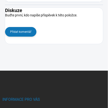
Diskuze
Buďte první, kdo napíše příspěvek k této položce.
Přidat komentář
Z
á
p
a
t
í
INFORMACE PRO VÁS