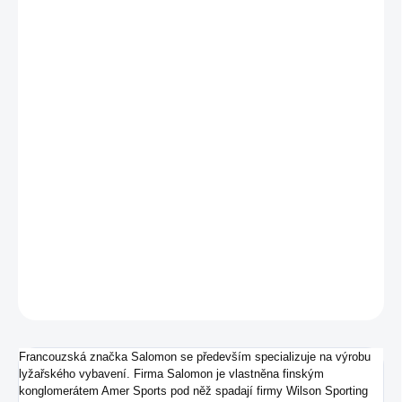
Měrná
SKLADEM - IHNED K ODESLÁNÍ
(1 KS)
cena:
VARIANTA
MŮŽEME
DORUČIT DO:
7.8.2026
−
+
Přidat do košíku
Dámské běžecké tenisky od značky Salomon.
DETAILNÍ INFORMACE
ZEPTAT SE
Francouzská značka Salomon se především specializuje na výrobu
lyžařského vybavení. Firma Salomon je vlastněna finským
konglomerátem Amer Sports pod něž spadají firmy Wilson Sporting