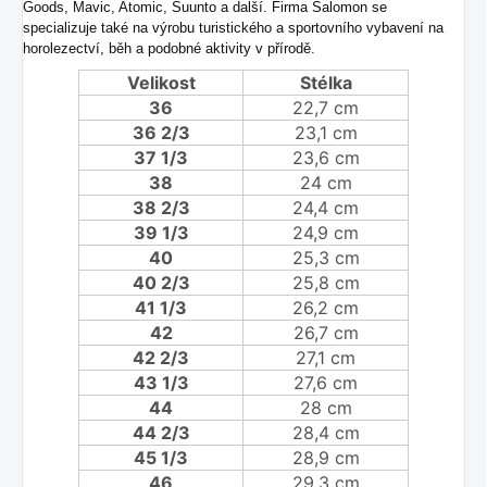
Goods, Mavic, Atomic, Suunto a další. Firma Salomon se
specializuje také na výrobu turistického a sportovního vybavení na
horolezectví, běh a podobné aktivity v přírodě.
Velikost
Stélka
36
22,7 cm
36 2/3
23,1 cm
37 1/3
23,6 cm
38
24 cm
38 2/3
24,4 cm
39 1/3
24,9 cm
40
25,3 cm
40 2/3
25,8 cm
41 1/3
26,2 cm
42
26,7 cm
42 2/3
27,1 cm
43 1/3
27,6 cm
44
28 cm
44 2/3
28,4 cm
45 1/3
28,9 cm
46
29,3 cm