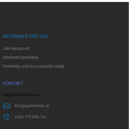
Z
á
p
a
t
í
INFORMACE PRO VÁS
Jak nakupovat
Obchodní podmínky
Podmínky ochrany osobních údajů
KONTAKT
Zákaznická podpora
info
@
jupiterlook.cz
+420 775 090 161