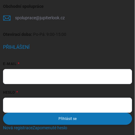
Obchodní spolupráce
spoluprace
@
jupiterlook.cz
Otevírací doba:
Po-Pá: 9:00-15:00
PŘIHLÁŠENÍ
E-MAIL
HESLO
Přihlásit se
Nová registrace
Zapomenuté heslo