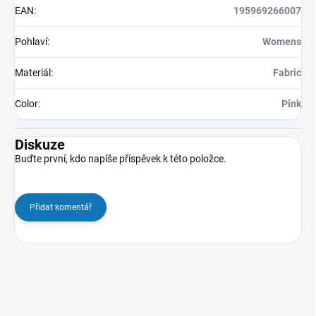
EAN
:
195969266007
Pohlaví
:
Womens
Materiál
:
Fabric
Color
:
Pink
Diskuze
Buďte první, kdo napíše příspěvek k této položce.
Přidat komentář