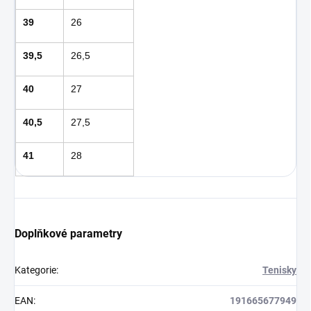
39
26
39,5
26,5
40
27
40,5
27,5
41
28
Doplňkové parametry
Kategorie
:
Tenisky
EAN
:
191665677949