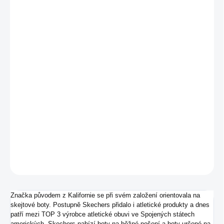
VARIANTA
MŮŽEME
DORUČIT DO:
7.8.2026
−
+
Přidat do košíku
Kožené dámské tenisky s polstrovanou stélkou Air-Cooled
Memory Foam.
DETAILNÍ INFORMACE
ZEPTAT SE
Značka původem z Kalifornie se při svém založení orientovala na
skejtové boty. Postupně Skechers přidalo i atletické produkty a dnes
patří mezi TOP 3 výrobce atletické obuvi ve Spojených státech
amerických. Skechers nabízí boty na běžné nošení a boty určené na