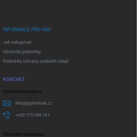
á
p
a
t
í
INFORMACE PRO VÁS
Jak nakupovat
Obchodní podmínky
Podmínky ochrany osobních údajů
KONTAKT
Zákaznická podpora
info
@
jupiterlook.cz
+420 775 090 161
Obchodní spolupráce