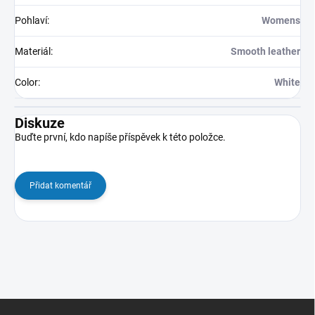
Pohlaví
:
Womens
Materiál
:
Smooth leather
Color
:
White
Diskuze
Buďte první, kdo napíše příspěvek k této položce.
Přidat komentář
Z