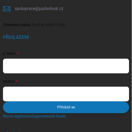
spoluprace
@
jupiterlook.cz
Otevírací doba:
Po-Pá: 9:00-15:00
PŘIHLÁŠENÍ
E-MAIL
HESLO
Přihlásit se
Nová registrace
Zapomenuté heslo