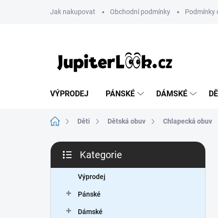
Přejít
Jak nakupovat
Obchodní podmínky
Podmínky 
na
obsah
VÝPRODEJ
PÁNSKÉ
DÁMSKÉ
DĚ
Domů
Děti
Dětská obuv
Chlapecká obuv
P
Kategorie
o
Přeskočit
s
kategorie
t
Výprodej
r
Pánské
a
n
Dámské