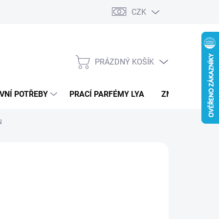
CZK
PRÁZDNÝ KOŠÍK
NÁKUPNÍ
KOŠÍK
VNÍ POTŘEBY
PRACÍ PARFÉMY LYA
ZNAČKY
N
39 Kč
511 Kč
ná
ADEM - IHNED K ODESLÁNÍ
(1 KS)
: