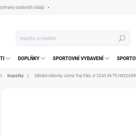
ochrany osobních údajů
Hledat
TI
DOPLŇKY
SPORTOVNÍ VYBAVENÍ
SPORTO
Kopačky
Dětské sálovky Joma Top Flex Jr 2243 IN TPJW2243I
Neohodnoceno
Podrobnosti hodnocení
ZNAČKA:
JOMA
VÝPRODEJ
6
Měr
SKL
cena