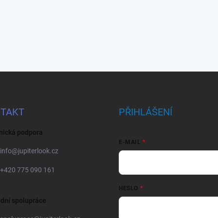
TAKT
PŘIHLÁŠENÍ
nická podpora
E-MAIL
info
@
jupiterlook.cz
+420 775 090 161
HESLO
dní spolupráce