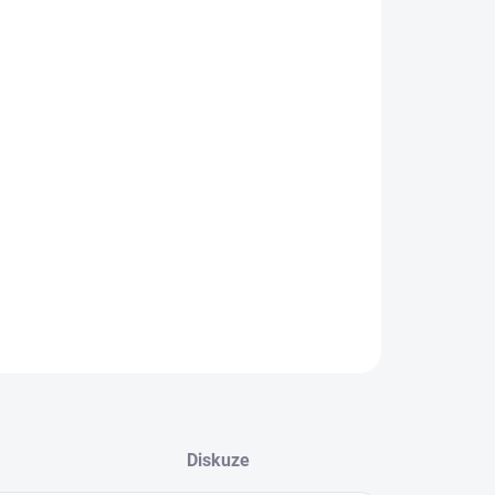
IANTA
EME DORUČIT DO:
10.8.2026
−
+
Přidat do košíku
ZEPTAT SE
Diskuze