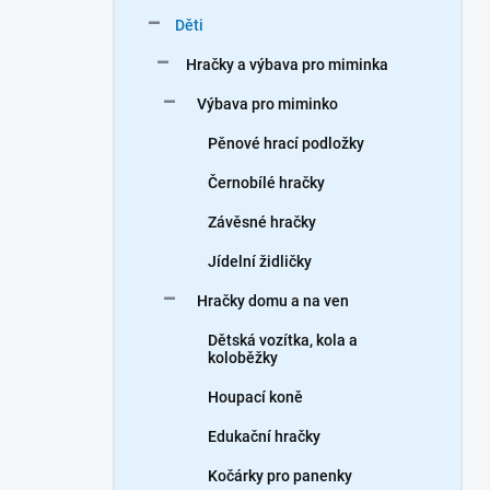
n
Děti
í
p
Hračky a výbava pro miminka
a
n
Výbava pro miminko
e
Pěnové hrací podložky
l
Černobílé hračky
Závěsné hračky
Jídelní židličky
Hračky domu a na ven
Dětská vozítka, kola a
koloběžky
Houpací koně
Edukační hračky
Kočárky pro panenky