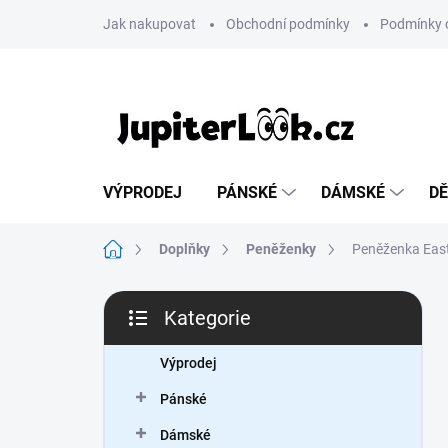
Přejít
Jak nakupovat
Obchodní podmínky
Podmínky 
na
obsah
VÝPRODEJ
PÁNSKÉ
DÁMSKÉ
DĚ
Domů
Doplňky
Peněženky
Peněženka Eas
P
Kategorie
o
Přeskočit
s
kategorie
t
Výprodej
r
Pánské
a
n
Dámské