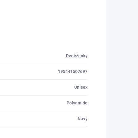
Peněženky
195441507697
Unisex
Polyamide
Navy