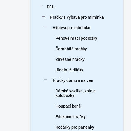
n
Děti
í
p
Hračky a výbava pro miminka
a
n
Výbava pro miminko
e
Pěnové hrací podložky
l
Černobílé hračky
Závěsné hračky
Jídelní židličky
Hračky domu a na ven
Dětská vozítka, kola a
koloběžky
Houpací koně
Edukační hračky
Kočárky pro panenky