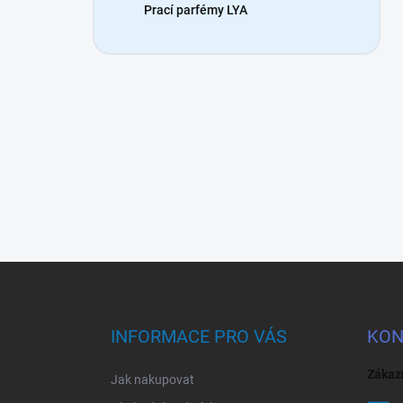
Prací parfémy LYA
Z
á
p
a
INFORMACE PRO VÁS
KON
t
í
Zákaz
Jak nakupovat