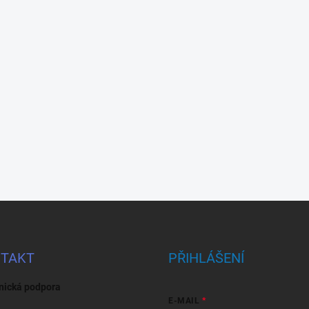
TAKT
PŘIHLÁŠENÍ
nická podpora
E-MAIL