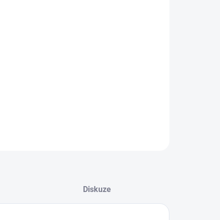
EME DORUČIT DO:
8.2026
−
+
Přidat do košíku
ZEPTAT SE
Diskuze