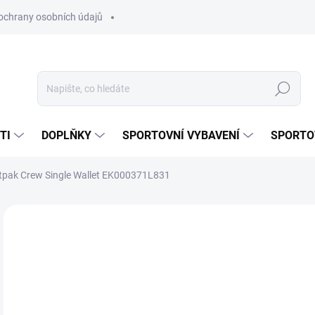
ochrany osobních údajů
Hledat
TI
DOPLŇKY
SPORTOVNÍ VYBAVENÍ
SPORTO
tpak Crew Single Wallet EK000371L831
Neohodnoceno
Podrobnosti hodnocení
ZNAČKA:
EASTPA
4
Měr
SK
cena
VAR