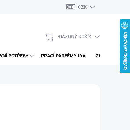
CZK
PRÁZDNÝ KOŠÍK
NÁKUPNÍ
KOŠÍK
VNÍ POTŘEBY
PRACÍ PARFÉMY LYA
ZNAČKY
K
29 Kč
ná
LADEM
:
IANTA