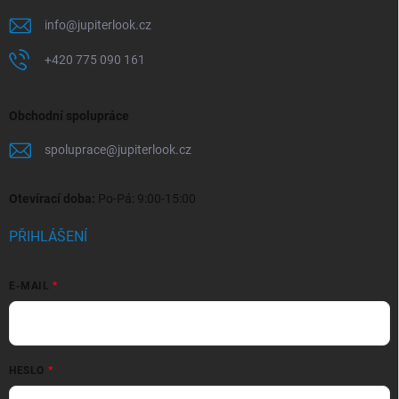
info
@
jupiterlook.cz
+420 775 090 161
Obchodní spolupráce
spoluprace
@
jupiterlook.cz
Otevírací doba:
Po-Pá: 9:00-15:00
PŘIHLÁŠENÍ
E-MAIL
HESLO