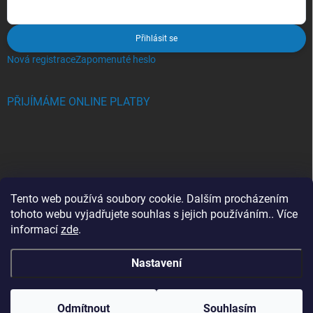
Přihlásit se
Nová registrace
Zapomenuté heslo
PŘIJÍMÁME ONLINE PLATBY
BLOG
Tento web používá soubory cookie. Dalším procházením
tohoto webu vyjadřujete souhlas s jejich používáním.. Více
Crocs, proč se svět zamiloval do těchto bot a proč je MUSÍTE mít
informací
zde
.
také?
Nastavení
Copyright 2026
Jupiterlook.cz
. Všechna práva vyhrazena.
Odmítnout
Souhlasím