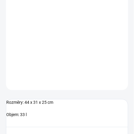
MŮŽEME
DORUČIT DO:
14.8.2026
−
+
Přidat do košíku
Batoh s oddělenou přihrádkou na notebook.
DETAILNÍ INFORMACE
ZEPTAT SE
Rozměry: 44 x 31 x 25 cm
Objem: 33 l