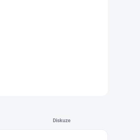
EME DORUČIT DO:
ZVOLTE VARIANTU
−
+
Přidat do košíku
ZEPTAT SE
Diskuze