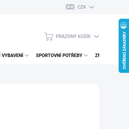
CZK
PRÁZDNÝ KOŠÍK
NÁKUPNÍ
KOŠÍK
 VYBAVENÍ
SPORTOVNÍ POTŘEBY
ZNAČKY
STRALIA
890 Kč
ná
LTE VARIANTU
:
IANTA