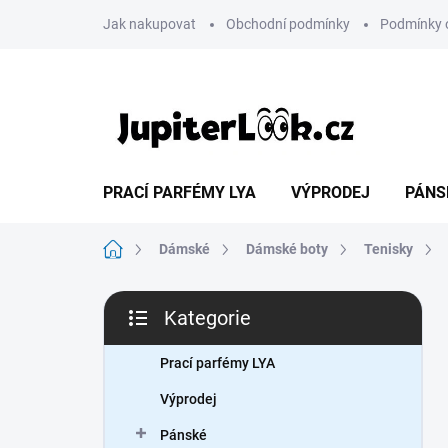
Přejít
Jak nakupovat
Obchodní podmínky
Podmínky 
na
obsah
PRACÍ PARFÉMY LYA
VÝPRODEJ
PÁNS
Domů
Dámské
Dámské boty
Tenisky
P
Kategorie
o
Přeskočit
s
kategorie
t
Prací parfémy LYA
r
Výprodej
a
n
Pánské