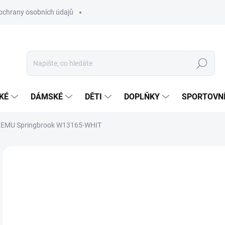
ochrany osobních údajů
Hledat
KÉ
DÁMSKÉ
DĚTI
DOPLŇKY
SPORTOVNÍ
EMU Springbrook W13165-WHIT
Neohodnoceno
Podrobnosti hodnocení
ZNAČKA:
EMU AU
1 
Měr
ZVO
cena
VAR