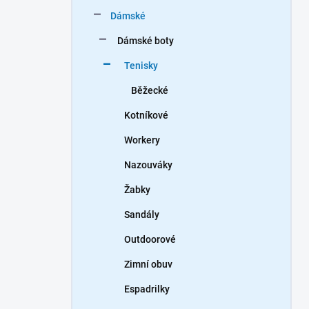
n
Dámské
í
p
Dámské boty
a
n
Tenisky
e
Běžecké
l
Kotníkové
Workery
Nazouváky
Žabky
Sandály
Outdoorové
Zimní obuv
Espadrilky