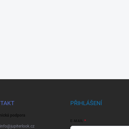
TAKT
PŘIHLÁŠENÍ
nická podpora
E-MAIL
info
@
jupiterlook.cz