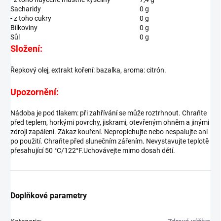
Sacharidy
0 g
- z toho cukry
0 g
Bílkoviny
0 g
Sůl
0 g
Složení:
Řepkový olej, extrakt koření: bazalka, aroma: citrón.
Upozornění:
Nádoba je pod tlakem: při zahřívání se může roztrhnout. Chraňte
před teplem, horkými povrchy, jiskrami, otevřeným ohněm a jinými
zdroji zapálení. Zákaz kouření. Nepropichujte nebo nespalujte ani
po použití. Chraňte před slunečním zářením. Nevystavujte teplotě
přesahující 50 °C/122°F.Uchovávejte mimo dosah dětí.
Doplňkové parametry