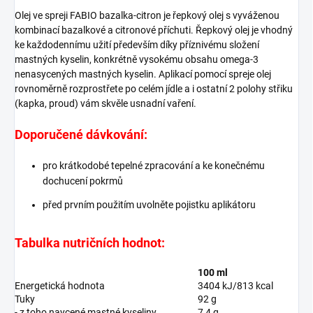
Olej ve spreji FABIO bazalka-citron je řepkový olej s vyváženou
kombinací bazalkové a citronové příchuti. Řepkový olej je vhodný
ke každodennímu užití především díky příznivému složení
mastných kyselin, konkrétně vysokému obsahu omega-3
nenasycených mastných kyselin. Aplikací pomocí spreje olej
rovnoměrně rozprostřete po celém jídle a i ostatní 2 polohy střiku
(kapka, proud) vám skvěle usnadní vaření.
Doporučené dávkování:
pro krátkodobé tepelné zpracování a ke konečnému
dochucení pokrmů
před prvním použitím uvolněte pojistku aplikátoru
Tabulka nutričních hodnot:
100 ml
Energetická hodnota
3404 kJ/813 kcal
Tuky
92 g
- z toho naycené mastné kyseliny
7,4 g