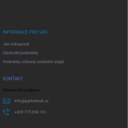
Z
á
p
a
t
í
INFORMACE PRO VÁS
Jak nakupovat
Obchodní podmínky
Podmínky ochrany osobních údajů
KONTAKT
Zákaznická podpora
info
@
jupiterlook.cz
+420 775 090 161