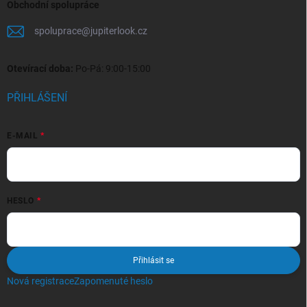
Obchodní spolupráce
spoluprace
@
jupiterlook.cz
Otevírací doba:
Po-Pá: 9:00-15:00
PŘIHLÁŠENÍ
E-MAIL
HESLO
Přihlásit se
Nová registrace
Zapomenuté heslo