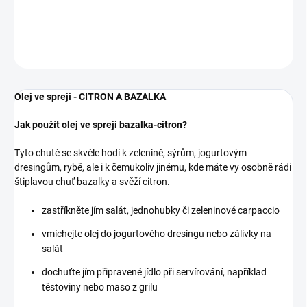
DETAILNÍ INFORMACE
ZEPTAT SE
Olej ve spreji - CITRON A BAZALKA
Jak použít olej ve spreji bazalka-citron?
Tyto chutě se skvěle hodí k zelenině, sýrům, jogurtovým
dresingům, rybě, ale i k čemukoliv jinému, kde máte vy osobně rádi
štiplavou chuť bazalky a svěží citron.
zastříkněte jím salát, jednohubky či zeleninové carpaccio
vmíchejte olej do jogurtového dresingu nebo zálivky na
salát
dochuťte jím připravené jídlo při servírování, například
těstoviny nebo maso z grilu