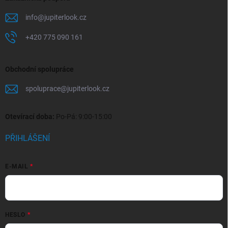
info
@
jupiterlook.cz
+420 775 090 161
Obchodní spolupráce
spoluprace
@
jupiterlook.cz
Otevírací doba:
Po-Pá: 9:00-15:00
PŘIHLÁŠENÍ
E-MAIL
HESLO