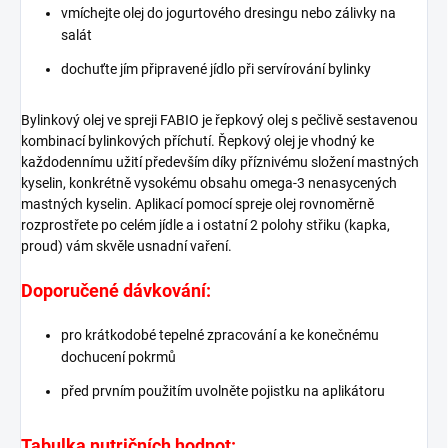
vmíchejte olej do jogurtového dresingu nebo zálivky na
salát
dochuťte jím připravené jídlo při servírování bylinky
Bylinkový olej ve spreji FABIO je řepkový olej s pečlivě sestavenou
kombinací bylinkových příchutí. Řepkový olej je vhodný ke
každodennímu užití především díky příznivému složení mastných
kyselin, konkrétně vysokému obsahu omega-3 nenasycených
mastných kyselin. Aplikací pomocí spreje olej rovnoměrně
rozprostřete po celém jídle a i ostatní 2 polohy střiku (kapka,
proud) vám skvěle usnadní vaření.
Doporučené dávkování:
pro krátkodobé tepelné zpracování a ke konečnému
dochucení pokrmů
před prvním použitím uvolněte pojistku na aplikátoru
Tabulka nutričních hodnot: