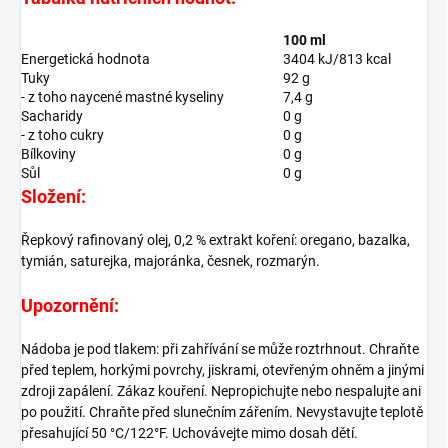
100 ml
Energetická hodnota
3404 kJ/813 kcal
Tuky
92 g
- z toho naycené mastné kyseliny
7,4 g
Sacharidy
0 g
- z toho cukry
0 g
Bílkoviny
0 g
Sůl
0 g
Složení:
Řepkový rafinovaný olej, 0,2 % extrakt koření: oregano, bazalka,
tymián, saturejka, majoránka, česnek, rozmarýn.
Upozornění:
Nádoba je pod tlakem: při zahřívání se může roztrhnout. Chraňte
před teplem, horkými povrchy, jiskrami, otevřeným ohněm a jinými
zdroji zapálení. Zákaz kouření. Nepropichujte nebo nespalujte ani
po použití. Chraňte před slunečním zářením. Nevystavujte teplotě
přesahující 50 °C/122°F. Uchovávejte mimo dosah dětí.