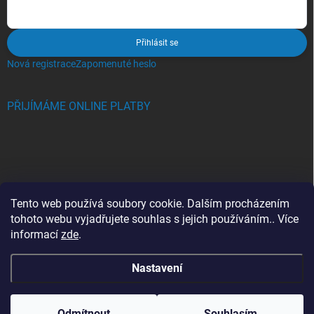
Přihlásit se
Nová registrace
Zapomenuté heslo
PŘIJÍMÁME ONLINE PLATBY
BLOG
Tento web používá soubory cookie. Dalším procházením
tohoto webu vyjadřujete souhlas s jejich používáním.. Více
Crocs, proč se svět zamiloval do těchto bot a proč je MUSÍTE mít
informací
zde
.
také?
Nastavení
Copyright 2026
Jupiterlook.cz
. Všechna práva vyhrazena.
Odmítnout
Souhlasím