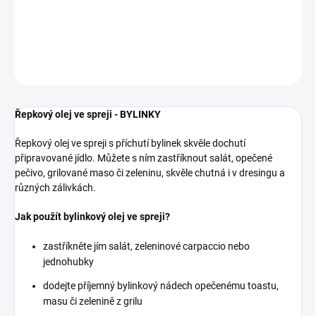
připravované jídlo.
DETAILNÍ INFORMACE
ZEPTAT SE
Řepkový olej ve spreji - BYLINKY
Řepkový olej ve spreji s příchutí bylinek skvěle dochutí
připravované jídlo. Můžete s ním zastříknout salát, opečené
pečivo, grilované maso či zeleninu, skvěle chutná i v dresingu a
různých zálivkách.
Jak použít bylinkový olej ve spreji?
zastříkněte jím salát, zeleninové carpaccio nebo
jednohubky
dodejte příjemný bylinkový nádech opečenému toastu,
masu či zelenině z grilu