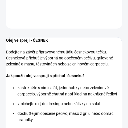
DETAILNÍ INFORMACE
ZEPTAT SE
Olej ve spreji - ČESNEK
Dodejte na závěr připravovanému jídlu česnekovou tečku.
Česneková příchuť je výborná na opečeném pečivu, grilované
zelenině a masu, těstovinách nebo zeleninovém carpacciu.
Jak použít olej ve spreji s příchutí česneku?
zastříkněte s ním salát, jednohubky nebo zeleninové
carpaccio, výborně chutná například na nakrájené ředkvi
vmíchejte olej do dresingu nebo zálivky na salát
dochuťte jím opečené pečivo, maso z grilu nebo domácí
hranolky