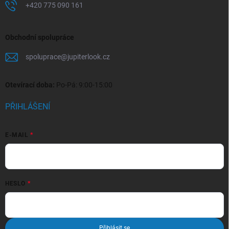
+420 775 090 161
Obchodní spolupráce
spoluprace
@
jupiterlook.cz
Otevírací doba:
Po-Pá: 9:00-15:00
PŘIHLÁŠENÍ
E-MAIL
HESLO
Přihlásit se