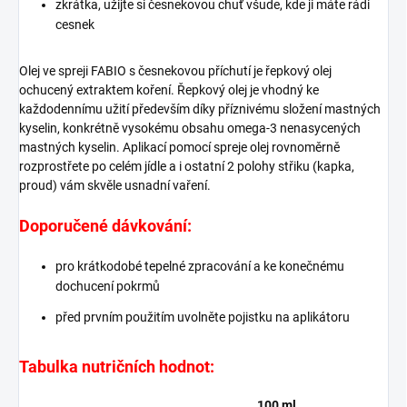
zkrátka, užijte si česnekovou chuť všude, kde ji máte rádi
cesnek
Olej ve spreji FABIO s česnekovou příchutí je řepkový olej
ochucený extraktem koření. Řepkový olej je vhodný ke
každodennímu užití především díky příznivému složení mastných
kyselin, konkrétně vysokému obsahu omega-3 nenasycených
mastných kyselin. Aplikací pomocí spreje olej rovnoměrně
rozprostřete po celém jídle a i ostatní 2 polohy střiku (kapka,
proud) vám skvěle usnadní vaření.
Doporučené dávkování:
pro krátkodobé tepelné zpracování a ke konečnému
dochucení pokrmů
před prvním použitím uvolněte pojistku na aplikátoru
Tabulka nutričních hodnot:
100 ml