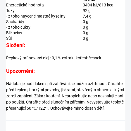
Energetická hodnota
3404 kJ/813 kcal
Tuky
92 g
- z toho naycené mastné kyseliny
7,4 g
Sacharidy
0 g
- z toho cukry
0 g
Bílkoviny
0 g
Sůl
0 g
Složení:
Řepkový rafinovaný olej : 0,1 % extrakt koření: česnek.
Upozornění:
Nádoba je pod tlakem: při zahřívání se může roztrhnout. Chraňte
před teplem, horkými povrchy, jiskrami, otevřeným ohněm a jinými
zdroji zapálení. Zákaz kouření. Nepropichujte nebo nespalujte ani
po použití. Chraňte před slunečním zářením. Nevystavujte teplotě
přesahující 50 °C/122°F. Uchovávejte mimo dosah dětí.