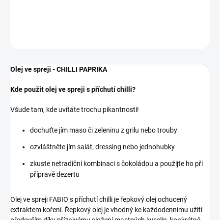
DETAILNÍ INFORMACE
ZEPTAT SE
Olej ve spreji - CHILLI PAPRIKA
Kde použít olej ve spreji s příchutí chilli?
Všude tam, kde uvítáte trochu pikantnosti!
dochuťte jím maso či zeleninu z grilu nebo trouby
ozvláštněte jím salát, dressing nebo jednohubky
zkuste netradiční kombinaci s čokoládou a použijte ho při
přípravě dezertu
Olej ve spreji FABIO s příchutí chilli je řepkový olej ochucený
extraktem koření. Řepkový olej je vhodný ke každodennímu užití