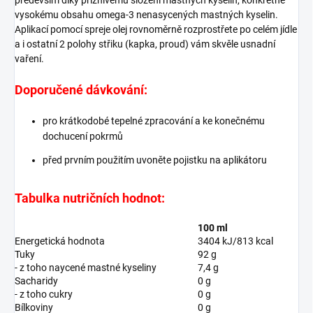
především díky příznivému složení mastných kyselin, konkrétně
vysokému obsahu omega-3 nenasycených mastných kyselin.
Aplikací pomocí spreje olej rovnoměrně rozprostřete po celém jídle
a i ostatní 2 polohy střiku (kapka, proud) vám skvěle usnadní
vaření.
Doporučené dávkování:
pro krátkodobé tepelné zpracování a ke konečnému
dochucení pokrmů
před prvním použitím uvoněte pojistku na aplikátoru
Tabulka nutričních hodnot:
100 ml
Energetická hodnota
3404 kJ/813 kcal
Tuky
92 g
- z toho naycené mastné kyseliny
7,4 g
Sacharidy
0 g
- z toho cukry
0 g
Bílkoviny
0 g