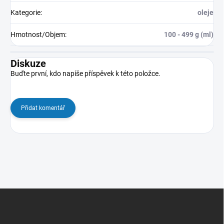
Kategorie
:
oleje
Hmotnost/Objem
:
100 - 499 g (ml)
Diskuze
Buďte první, kdo napíše příspěvek k této položce.
Přidat komentář
Z
á
p