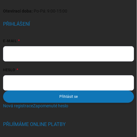
Otevírací doba:
Po-Pá: 9:00-15:00
PŘIHLÁŠENÍ
E-MAIL
HESLO
Přihlásit se
Nová registrace
Zapomenuté heslo
PŘIJÍMÁME ONLINE PLATBY