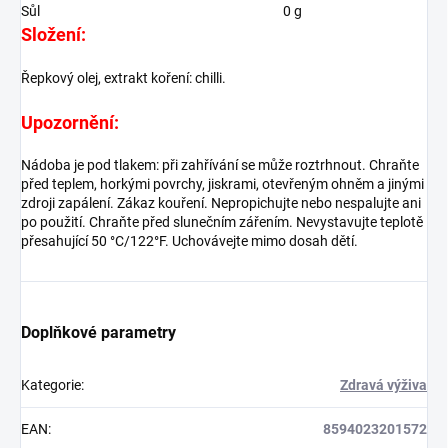
Sůl
0 g
Složení:
Řepkový olej, extrakt koření: chilli.
Upozornění:
Nádoba je pod tlakem: při zahřívání se může roztrhnout. Chraňte
před teplem, horkými povrchy, jiskrami, otevřeným ohněm a jinými
zdroji zapálení. Zákaz kouření. Nepropichujte nebo nespalujte ani
po použití. Chraňte před slunečním zářením. Nevystavujte teplotě
přesahující 50 °C/122°F. Uchovávejte mimo dosah dětí.
Doplňkové parametry
Kategorie
:
Zdravá výživa
EAN
:
8594023201572