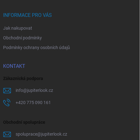
a
t
í
INFORMACE PRO VÁS
Jak nakupovat
Obchodní podmínky
Podmínky ochrany osobních údajů
KONTAKT
Zákaznická podpora
info
@
jupiterlook.cz
+420 775 090 161
Obchodní spolupráce
spoluprace
@
jupiterlook.cz