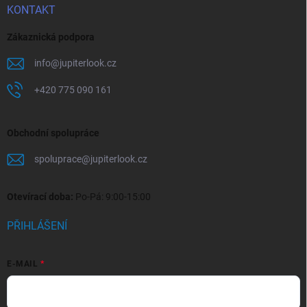
KONTAKT
Zákaznická podpora
info
@
jupiterlook.cz
+420 775 090 161
Obchodní spolupráce
spoluprace
@
jupiterlook.cz
Otevírací doba:
Po-Pá: 9:00-15:00
PŘIHLÁŠENÍ
E-MAIL