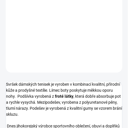
DORUČIT DO:
17.8.2026
−
+
Přidat do košíku
Dámské tenisky od značky Fila.
DETAILNÍ INFORMACE
ZEPTAT SE
Svršek dámských tenisek je vyroben v kombinací kvalitní, přírodní
kůže a prodyšné textílie. Límec boty poskytuje měkkou oporu
nohy. Podšívka vyrobená z
froté látky
, která dobře absorbuje pot
a rychle vysychá. Mezipodešev, vyrobena z polyuretanové pěny,
tlumí nárazy. Podešev je vyrobená z kvalitní gumy se vzorem brání
skluzu.
Dnes jihokorejský výrobce sportovního oblečení, obuvi a doplňků