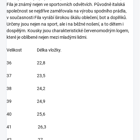
Fila je známý nejen ve sportovních odvětvích. Původně italská
společnost se nejdříve zaměřovala na výrobu spodního prádla,
v současnosti Fila vyrábí širokou škálu oblečení, bot a doplňků.
Určeny jsou nejen na sport, ale i na běžné nošení, a to dětem i
dospělým. Kousky jsou charakteristické červenomodrým logem,
které je oblíbené nejen mezi mladými lidmi.
Velikost Délka vložky.
36
22,8
37 23,5
38 24,2
39 24,9
40 25,6
41 26,3
42 27