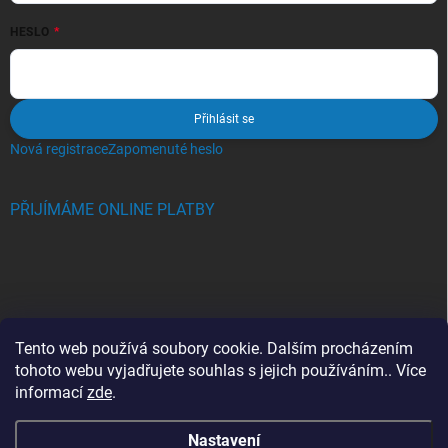
HESLO
Přihlásit se
Nová registrace
Zapomenuté heslo
PŘIJÍMÁME ONLINE PLATBY
BLOG
Tento web používá soubory cookie. Dalším procházením
tohoto webu vyjadřujete souhlas s jejich používáním.. Více
Crocs, proč se svět zamiloval do těchto bot a proč je MUSÍTE mít
informací
zde
.
také?
Nastavení