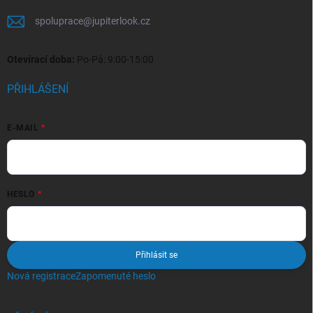
spoluprace
@
jupiterlook.cz
Otevírací doba:
Po-Pá: 9:00-15:00
PŘIHLÁŠENÍ
E-MAIL
HESLO
Přihlásit se
Nová registrace
Zapomenuté heslo