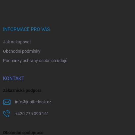
á
p
a
t
í
INFORMACE PRO VÁS
Jak nakupovat
Obchodní podmínky
Podmínky ochrany osobních údajů
KONTAKT
Zákaznická podpora
info
@
jupiterlook.cz
+420 775 090 161
Obchodní spolupráce