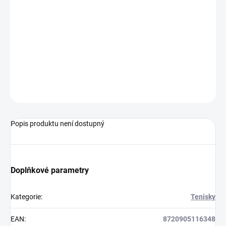
MŮŽEME
DORUČIT DO:
17.8.2026
−
+
Přidat do košíku
ZEPTAT SE
Popis produktu není dostupný
Doplňkové parametry
Kategorie
:
Tenisky
EAN
:
8720905116348