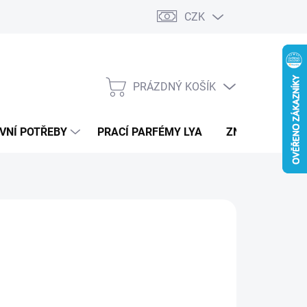
CZK
PRÁZDNÝ KOŠÍK
NÁKUPNÍ
KOŠÍK
VNÍ POTŘEBY
PRACÍ PARFÉMY LYA
ZNAČKY
29 Kč
ná
LTE VARIANTU
:
IANTA