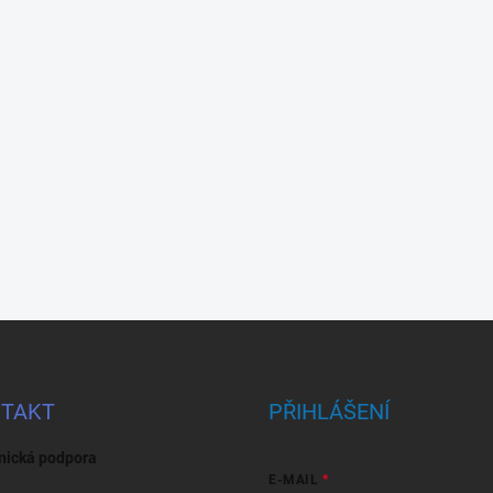
TAKT
PŘIHLÁŠENÍ
nická podpora
E-MAIL