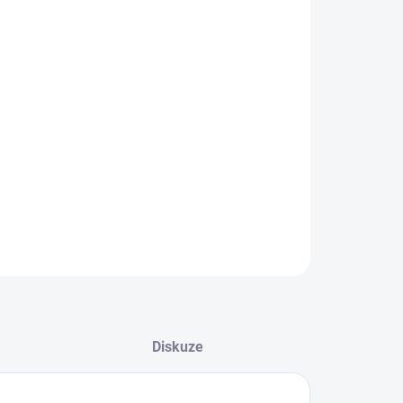
EME DORUČIT DO:
ZVOLTE VARIANTU
−
+
Přidat do košíku
ZEPTAT SE
Diskuze