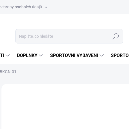
ochrany osobních údajů
Hledat
TI
DOPLŇKY
SPORTOVNÍ VYBAVENÍ
SPORTO
8-BKGN-01
Neohodnoceno
Podrobnosti hodnocení
ZNAČKA:
INOV-8
5
Měr
ZVO
cena
VAR