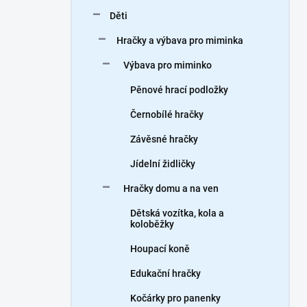
n
Děti
í
p
Hračky a výbava pro miminka
a
n
Výbava pro miminko
e
Pěnové hrací podložky
l
Černobílé hračky
Závěsné hračky
Jídelní židličky
Hračky domu a na ven
Dětská vozítka, kola a
koloběžky
Houpací koně
Edukační hračky
Kočárky pro panenky