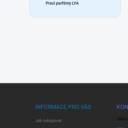
Prací parfémy LYA
Z
á
p
a
INFORMACE PRO VÁS
KON
t
í
Zákaz
Jak nakupovat