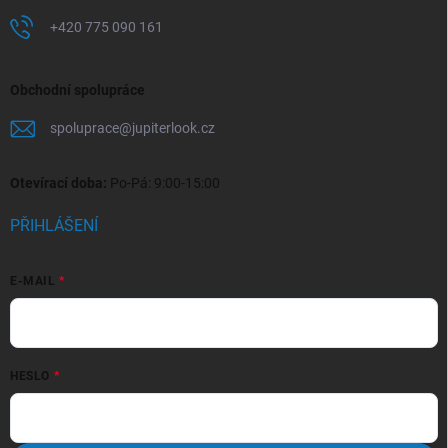
+420 775 090 161
Obchodní spolupráce
spoluprace
@
jupiterlook.cz
Otevírací doba:
Po-Pá: 9:00-15:00
PŘIHLÁŠENÍ
E-MAIL
HESLO