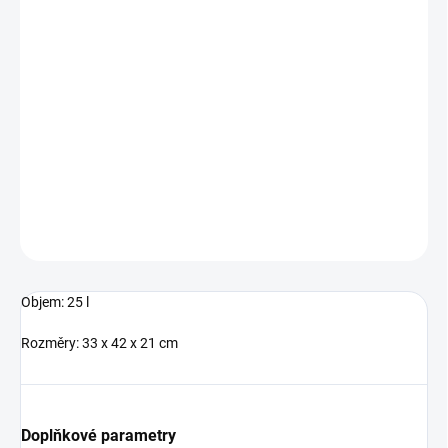
MŮŽEME
DORUČIT DO:
14.8.2026
−
+
Přidat do košíku
DETAILNÍ INFORMACE
ZEPTAT SE
Objem: 25 l
Rozměry: 33 x 42 x 21 cm
Doplňkové parametry