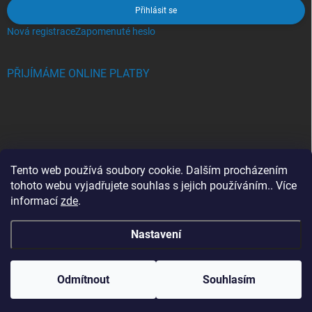
Přihlásit se
Nová registrace
Zapomenuté heslo
PŘIJÍMÁME ONLINE PLATBY
BLOG
Tento web používá soubory cookie. Dalším procházením
tohoto webu vyjadřujete souhlas s jejich používáním.. Více
Crocs, proč se svět zamiloval do těchto bot a proč je MUSÍTE mít
informací
zde
.
také?
Nastavení
Copyright 2026
Jupiterlook.cz
. Všechna práva vyhrazena.
Odmítnout
Souhlasím
Vytvořil Shoptet