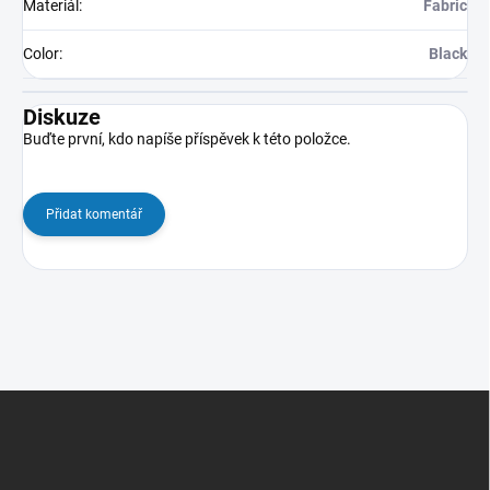
Materiál
:
Fabric
Color
:
Black
Diskuze
Buďte první, kdo napíše příspěvek k této položce.
Přidat komentář
Z
á
p
a