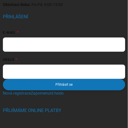
Otevírací doba:
Po-Pá: 9:00-15:00
PŘIHLÁŠENÍ
E-MAIL
HESLO
Přihlásit se
Nová registrace
Zapomenuté heslo
PŘIJÍMÁME ONLINE PLATBY