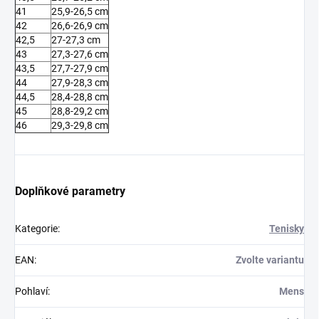
41
25,9-26,5 cm
42
26,6-26,9 cm
42,5
27-27,3 cm
43
27,3-27,6 cm
43,5
27,7-27,9 cm
44
27,9-28,3 cm
44,5
28,4-28,8 cm
45
28,8-29,2 cm
46
29,3-29,8 cm
Doplňkové parametry
Kategorie
:
Tenisky
EAN
:
Zvolte variantu
Pohlaví
:
Mens