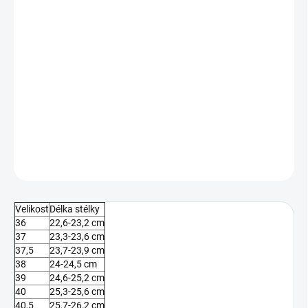
MŮŽEME DORUČIT DO:
ZVOLTE VARIANTU
−
+
Přidat do košíku
Pánské tenisky od značky Joma.
DETAILNÍ INFORMACE
ZEPTAT SE
Velikost
Délka stélky
36
22,6-23,2 cm
37
23,3-23,6 cm
37,5
23,7-23,9 cm
38
24-24,5 cm
39
24,6-25,2 cm
40
25,3-25,6 cm
40,5
25,7-26,2 cm