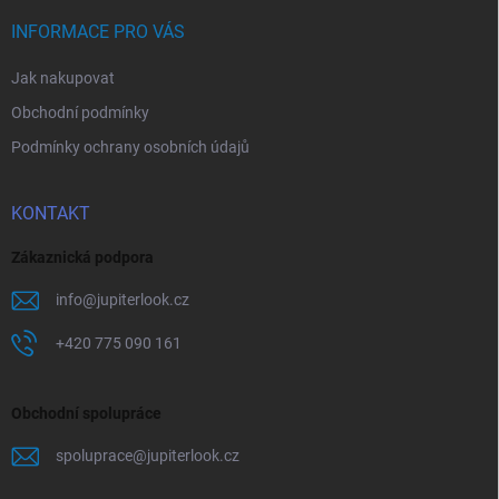
t
í
INFORMACE PRO VÁS
Jak nakupovat
Obchodní podmínky
Podmínky ochrany osobních údajů
KONTAKT
Zákaznická podpora
info
@
jupiterlook.cz
+420 775 090 161
Obchodní spolupráce
spoluprace
@
jupiterlook.cz