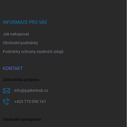
p
a
t
í
INFORMACE PRO VÁS
Jak nakupovat
Obchodní podmínky
Podmínky ochrany osobních údajů
KONTAKT
Zákaznická podpora
info
@
jupiterlook.cz
+420 775 090 161
Obchodní spolupráce