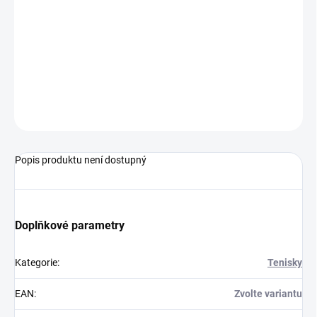
MŮŽEME DORUČIT DO:
ZVOLTE VARIANTU
−
+
Přidat do košíku
ZEPTAT SE
Popis produktu není dostupný
Doplňkové parametry
Kategorie
:
Tenisky
EAN
:
Zvolte variantu