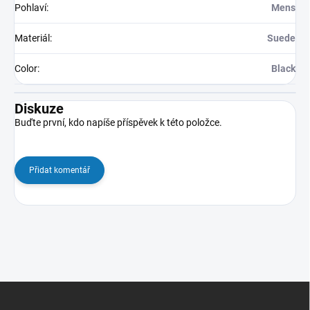
Pohlaví
:
Mens
Materiál
:
Suede
Color
:
Black
Diskuze
Buďte první, kdo napíše příspěvek k této položce.
Přidat komentář
Z
á