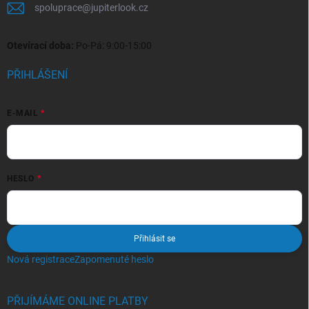
spoluprace
@
jupiterlook.cz
Otevírací doba:
Po-Pá: 9:00-15:00
PŘIHLÁŠENÍ
E-MAIL
HESLO
Přihlásit se
Nová registrace
Zapomenuté heslo
PŘIJÍMÁME ONLINE PLATBY