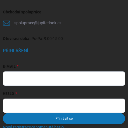
Obchodní spolupráce
spoluprace
@
jupiterlook.cz
Otevírací doba:
Po-Pá: 9:00-15:00
PŘIHLÁŠENÍ
E-MAIL
HESLO
Přihlásit se
Nová registrace
Zapomenuté heslo