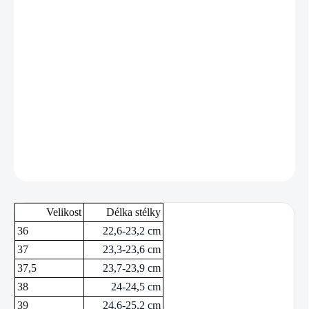
MŮŽEME DORUČIT DO:
ZVOLTE VARIANTU
−
+
Přidat do košíku
Pánské kopačky od značky Joma.
DETAILNÍ INFORMACE
ZEPTAT SE
Velikost
Délka stélky
36
22,6-23,2 cm
37
23,3-23,6 cm
37,5
23,7-23,9 cm
38
24-24,5 cm
39
24,6-25,2 cm