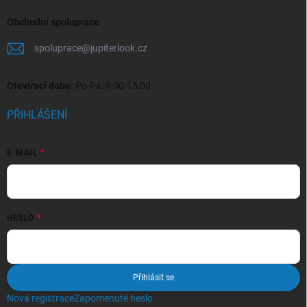
Obchodní spolupráce
spoluprace
@
jupiterlook.cz
Otevírací doba:
Po-Pá: 9:00-15:00
PŘIHLÁŠENÍ
E-MAIL
HESLO
Přihlásit se
Nová registrace
Zapomenuté heslo