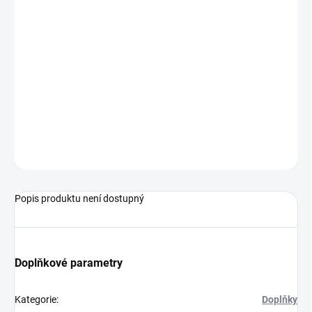
MŮŽEME
DORUČIT DO:
17.8.2026
−
+
Přidat do košíku
Sportovní ponožky od značky Joma po 3 kusech v balení.
ZEPTAT SE
Popis produktu není dostupný
Doplňkové parametry
Kategorie
:
Doplňky