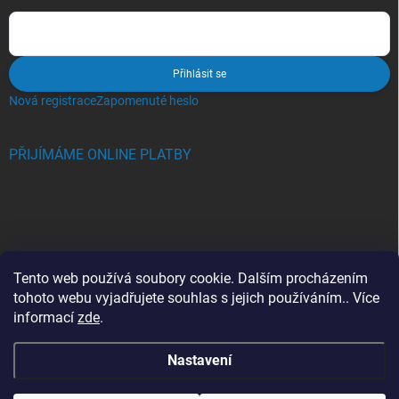
Přihlásit se
Nová registrace
Zapomenuté heslo
PŘIJÍMÁME ONLINE PLATBY
BLOG
Tento web používá soubory cookie. Dalším procházením
tohoto webu vyjadřujete souhlas s jejich používáním.. Více
Crocs, proč se svět zamiloval do těchto bot a proč je MUSÍTE mít
informací
zde
.
také?
Nastavení