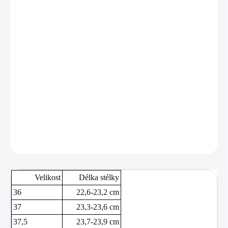
VARIANTA
MŮŽEME DORUČIT DO:
ZVOLTE VARIANTU
−
+
Přidat do košíku
Sálovky od značky Joma.
DETAILNÍ INFORMACE
ZEPTAT SE
Velikost
Délka stélky
36
22,6-23,2 cm
37
23,3-23,6 cm
37,5
23,7-23,9 cm