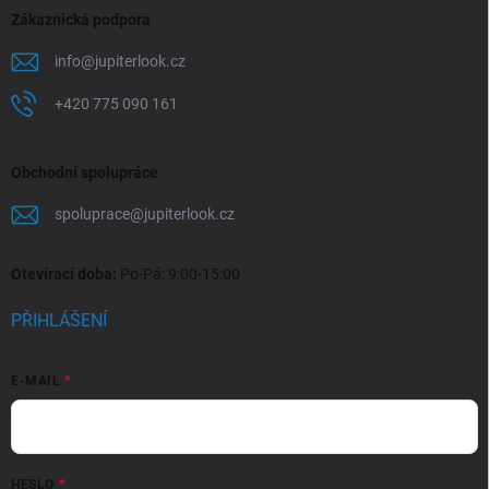
Zákaznická podpora
info
@
jupiterlook.cz
+420 775 090 161
Obchodní spolupráce
spoluprace
@
jupiterlook.cz
Otevírací doba:
Po-Pá: 9:00-15:00
PŘIHLÁŠENÍ
E-MAIL
HESLO