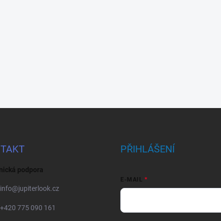
TAKT
PŘIHLÁŠENÍ
nická podpora
E-MAIL
info
@
jupiterlook.cz
+420 775 090 161