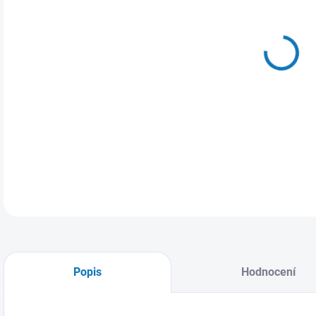
MŮŽ
ZVO
Páns
DETA
Popis
Hodnocení