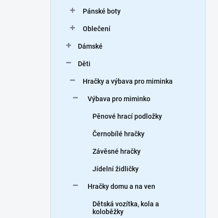
n
Pánské boty
í
p
Oblečení
a
n
Dámské
e
Děti
l
Hračky a výbava pro miminka
Výbava pro miminko
Pěnové hrací podložky
Černobílé hračky
Závěsné hračky
Jídelní židličky
Hračky domu a na ven
Dětská vozítka, kola a
koloběžky