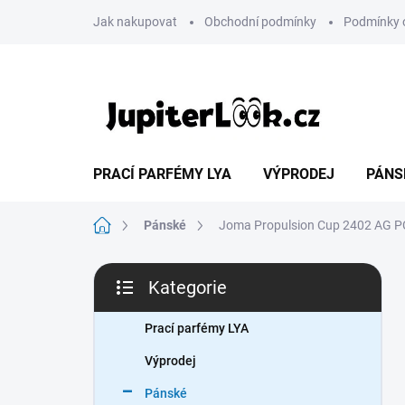
Přejít
Jak nakupovat
Obchodní podmínky
Podmínky 
na
obsah
PRACÍ PARFÉMY LYA
VÝPRODEJ
PÁNS
Domů
Pánské
Joma Propulsion Cup 2402 AG
P
Kategorie
o
Přeskočit
s
kategorie
t
Prací parfémy LYA
r
Výprodej
a
n
Pánské