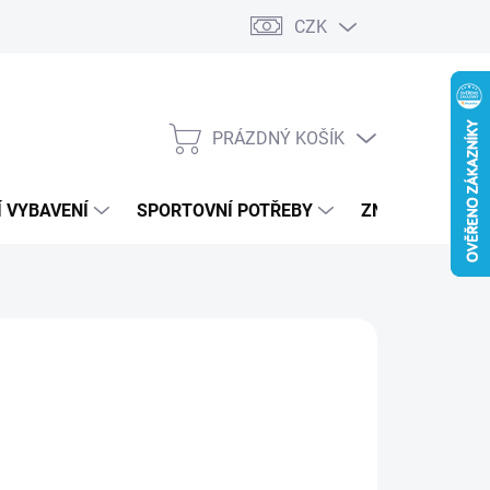
CZK
PRÁZDNÝ KOŠÍK
NÁKUPNÍ
KOŠÍK
 VYBAVENÍ
SPORTOVNÍ POTŘEBY
ZNAČKY
290 Kč
ná
LTE VARIANTU
:
IANTA