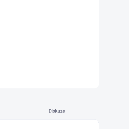
EME DORUČIT DO:
LTE VARIANTU
−
+
Přidat do košíku
ké kopačky vhodné na přírodní trávu od značky Joma.
ILNÍ INFORMACE
ZEPTAT SE
Diskuze