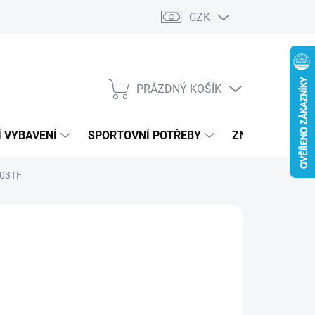
CZK
PRÁZDNÝ KOŠÍK
NÁKUPNÍ
KOŠÍK
 VYBAVENÍ
SPORTOVNÍ POTŘEBY
ZNAČKY
503TF
19 Kč
ná
LTE VARIANTU
: