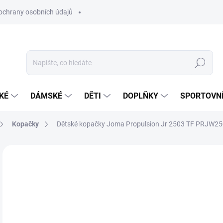
ochrany osobních údajů
Hledat
KÉ
DÁMSKÉ
DĚTI
DOPLŇKY
SPORTOVNÍ
Kopačky
Dětské kopačky Joma Propulsion Jr 2503 TF PRJW2
Neohodnoceno
Podrobnosti hodnocení
ZNAČKA:
JOMA
7
Měr
ZVO
cena