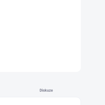
IANTA
EME DORUČIT DO:
ZVOLTE VARIANTU
−
+
Přidat do košíku
ZEPTAT SE
Diskuze