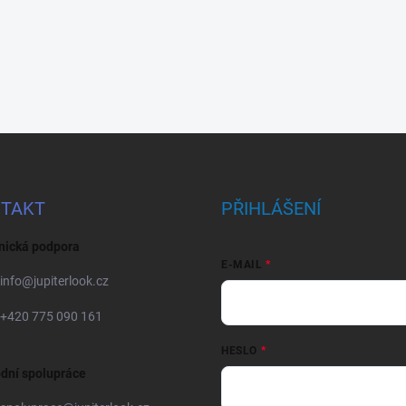
TAKT
PŘIHLÁŠENÍ
nická podpora
E-MAIL
info
@
jupiterlook.cz
+420 775 090 161
HESLO
dní spolupráce