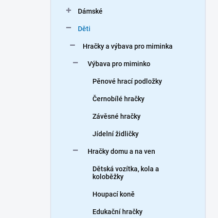
n
Dámské
í
p
Děti
a
n
Hračky a výbava pro miminka
e
Výbava pro miminko
l
Pěnové hrací podložky
Černobílé hračky
Závěsné hračky
Jídelní židličky
Hračky domu a na ven
Dětská vozítka, kola a
koloběžky
Houpací koně
Edukační hračky