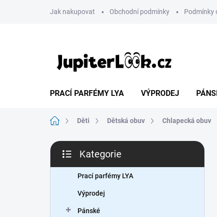
Přejít
Jak nakupovat
Obchodní podmínky
Podmínky 
na
obsah
PRACÍ PARFÉMY LYA
VÝPRODEJ
PÁNS
Domů
Děti
Dětská obuv
Chlapecká obuv
P
Kategorie
o
Přeskočit
s
kategorie
t
Prací parfémy LYA
r
Výprodej
a
n
Pánské