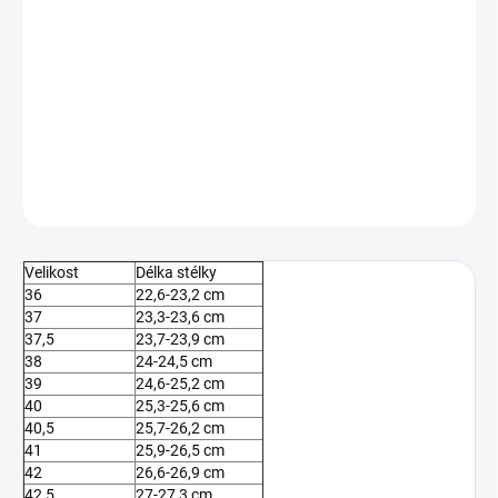
MŮŽEME DORUČIT DO:
ZVOLTE VARIANTU
−
+
Přidat do košíku
DETAILNÍ INFORMACE
ZEPTAT SE
Velikost
Délka stélky
36
22,6-23,2 cm
37
23,3-23,6 cm
37,5
23,7-23,9 cm
38
24-24,5 cm
39
24,6-25,2 cm
40
25,3-25,6 cm
40,5
25,7-26,2 cm
41
25,9-26,5 cm
42
26,6-26,9 cm
42,5
27-27,3 cm