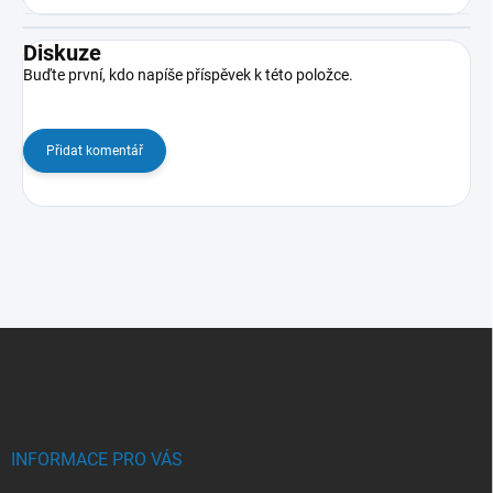
Diskuze
Buďte první, kdo napíše příspěvek k této položce.
Přidat komentář
Z
á
p
a
t
í
INFORMACE PRO VÁS