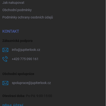
Jak nakupovat
Obchodní podmínky
Podmínky ochrany osobních údajů
KONTAKT
Zákaznická podpora
info
@
jupiterlook.cz
+420 775 090 161
Obchodní spolupráce
spoluprace
@
jupiterlook.cz
Otevírací doba:
Po-Pá: 9:00-15:00
PŘIHLÁŠENÍ