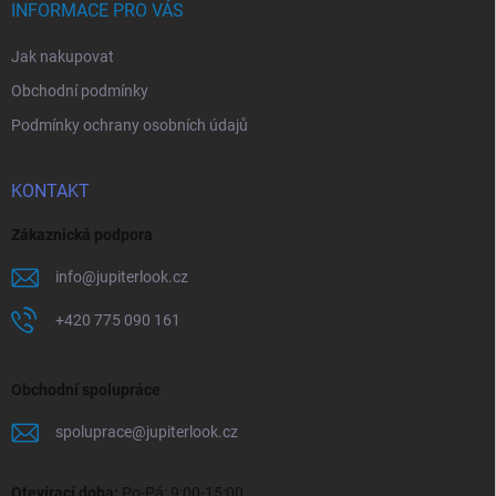
í
INFORMACE PRO VÁS
Jak nakupovat
Obchodní podmínky
Podmínky ochrany osobních údajů
KONTAKT
Zákaznická podpora
info
@
jupiterlook.cz
+420 775 090 161
Obchodní spolupráce
spoluprace
@
jupiterlook.cz
Otevírací doba:
Po-Pá: 9:00-15:00