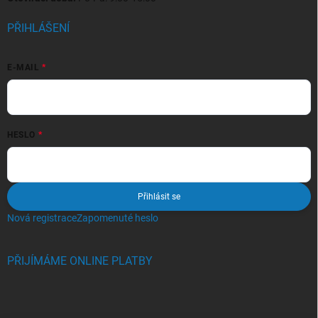
PŘIHLÁŠENÍ
E-MAIL
HESLO
Přihlásit se
Nová registrace
Zapomenuté heslo
PŘIJÍMÁME ONLINE PLATBY