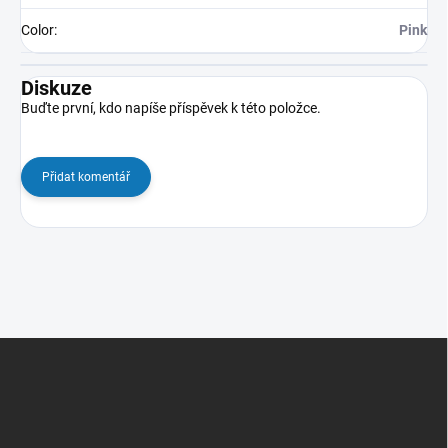
Color
:
Pink
Diskuze
Buďte první, kdo napíše příspěvek k této položce.
Přidat komentář
Z
á
p
a
t