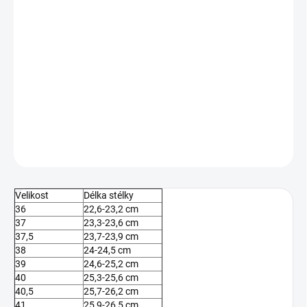
MŮŽEME DORUČIT DO:
ZVOLTE VARIANTU
−
+
Přidat do košíku
Dámské pantofle vhodné na pláž, k bazénu nebo do sprchy.
DETAILNÍ INFORMACE
ZEPTAT SE
Velikost
Délka stélky
36
22,6-23,2 cm
37
23,3-23,6 cm
37,5
23,7-23,9 cm
38
24-24,5 cm
39
24,6-25,2 cm
40
25,3-25,6 cm
40,5
25,7-26,2 cm
41
25,9-26,5 cm