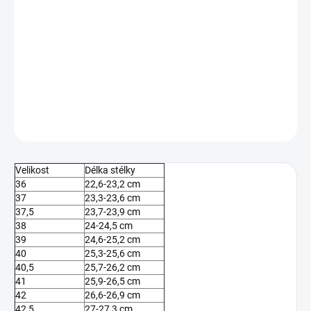
MŮŽEME DORUČIT DO:
ZVOLTE VARIANTU
−
+
Přidat do košíku
DETAILNÍ INFORMACE
ZEPTAT SE
Velikost
Délka stélky
36
22,6-23,2 cm
37
23,3-23,6 cm
37,5
23,7-23,9 cm
38
24-24,5 cm
39
24,6-25,2 cm
40
25,3-25,6 cm
40,5
25,7-26,2 cm
41
25,9-26,5 cm
42
26,6-26,9 cm
42,5
27-27,3 cm