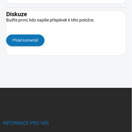
Diskuze
Buďte první, kdo napíše příspěvek k této položce.
Přidat komentář
Z
á
p
a
t
í
INFORMACE PRO VÁS