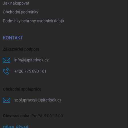
Jak nakupovat
Obchodní podmínky
Podmínky ochrany osobních údajů
KONTAKT
Zákaznická podpora
info
@
jupiterlook.cz
+420 775 090 161
Obchodní spolupráce
spoluprace
@
jupiterlook.cz
Otevírací doba:
Po-Pá: 9:00-15:00
PŘIHLÁŠENÍ