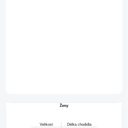
VARIANTA
MŮŽEME
DORUČIT DO:
10.8.2026
−
+
Přidat do košíku
Dámské kotníkové tenisky ve velikosti 41.
DETAILNÍ INFORMACE
ZEPTAT SE
Ženy
Velikost
Délka chodidla