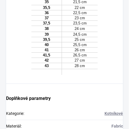
35
21,5 cm
35,5
22 cm
36
22,5 cm
37
23 cm
37,5
23,5 cm
38
24 cm
39
24,5 cm
39,5
25 cm
40
25,5 cm
41
26 cm
41,5
26,5 cm
42
27 cm
43
28 cm
Doplňkové parametry
Kategorie
:
Kotníkové
Materiál
:
Fabric