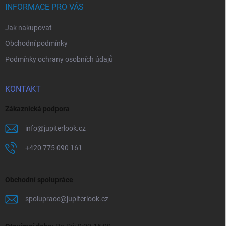
í
INFORMACE PRO VÁS
Jak nakupovat
Obchodní podmínky
Podmínky ochrany osobních údajů
KONTAKT
Zákaznická podpora
info
@
jupiterlook.cz
+420 775 090 161
Obchodní spolupráce
spoluprace
@
jupiterlook.cz