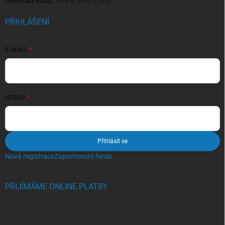
Otevírací doba:
Po-Pá: 9:00-15:00
PŘIHLÁŠENÍ
E-MAIL
HESLO
Přihlásit se
Nová registrace
Zapomenuté heslo
PŘIJÍMÁME ONLINE PLATBY