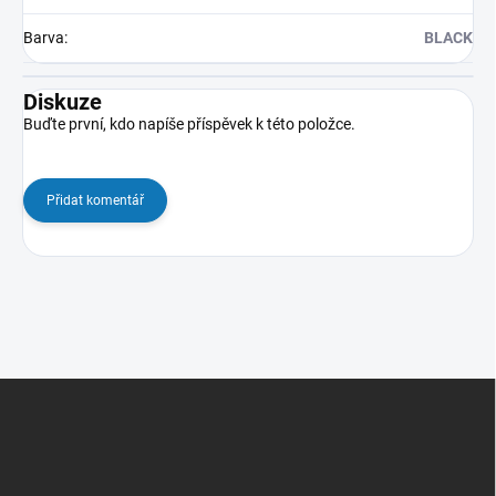
Barva
:
BLACK
Diskuze
Buďte první, kdo napíše příspěvek k této položce.
Přidat komentář
Z
á
p
a
t