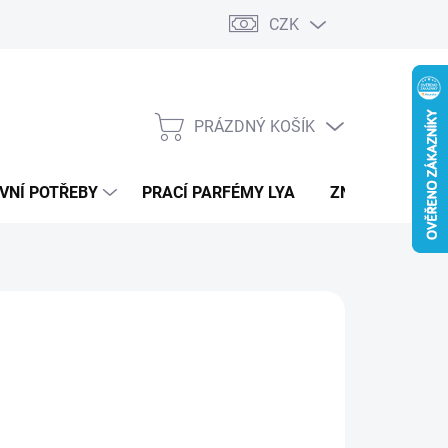
CZK
PRÁZDNÝ KOŠÍK
NÁKUPNÍ
KOŠÍK
VNÍ POTŘEBY
PRACÍ PARFÉMY LYA
ZNAČKY
PER
19 Kč
ná
LADEM
:
IANTA