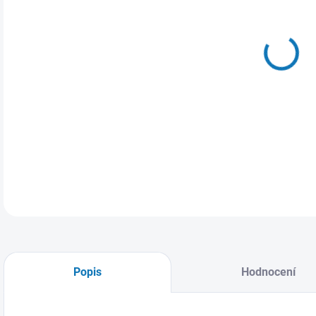
MŮŽ
14.
Plát
DETA
Popis
Hodnocení