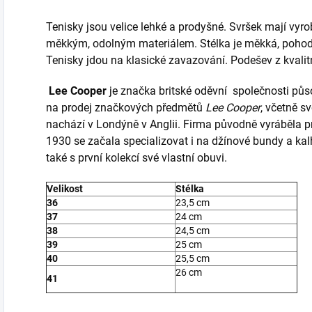
Tenisky jsou velice lehké a prodyšné. Svršek mají vyrob
měkkým, odolným materiálem. Stélka je měkká, pohodl
Tenisky jdou na klasické zavazování. Podešev z kvalit
Lee Cooper
je značka britské oděvní
společnosti půso
na prodej značkových předmětů
Lee Cooper
, včetně s
nachází v Londýně v Anglii
. Firma původně vyráběla pr
1930
se začala specializovat i na džínové bundy a kal
také s první kolekcí své vlastní obuvi
.
Velikost
Stélka
36
23,5 cm
37
24 cm
38
24,5 cm
39
25 cm
40
25,5 cm
26 cm
41