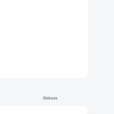
EME DORUČIT DO:
8.2026
−
+
Přidat do košíku
ěné tenisky od značky Lee Cooper.
ILNÍ INFORMACE
ZEPTAT SE
Diskuze