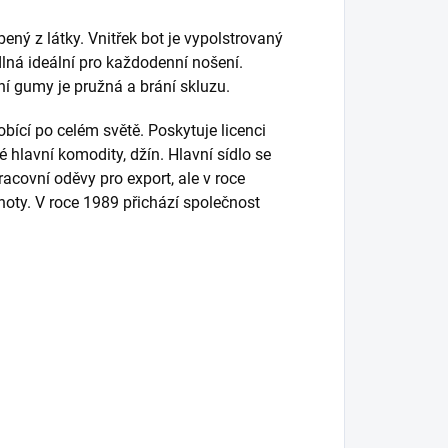
ený z látky. Vnitřek bot je vypolstrovaný
ná ideální pro každodenní nošení.
ní gumy je pružná a brání skluzu.
bící po celém světě. Poskytuje licenci
vé hlavní komodity, džín
. Hlavní sídlo se
acovní oděvy pro export, ale v roce
hoty.
V roce 1989 přichází společnost