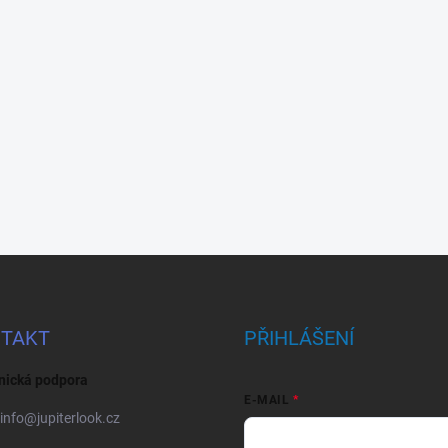
TAKT
PŘIHLÁŠENÍ
nická podpora
E-MAIL
info
@
jupiterlook.cz