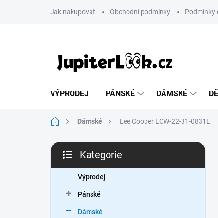
Přejít
Jak nakupovat
Obchodní podmínky
Podmínky 
na
obsah
VÝPRODEJ
PÁNSKÉ
DÁMSKÉ
DĚ
Domů
Dámské
Lee Cooper LCW-22-31-0831L
P
Kategorie
o
Přeskočit
s
kategorie
t
Výprodej
r
Pánské
a
n
Dámské