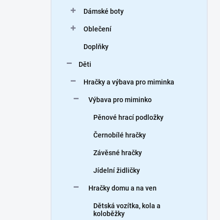
n
Dámské boty
í
p
Oblečení
a
n
Doplňky
e
Děti
l
Hračky a výbava pro miminka
Výbava pro miminko
Pěnové hrací podložky
Černobílé hračky
Závěsné hračky
Jídelní židličky
Hračky domu a na ven
Dětská vozítka, kola a
koloběžky