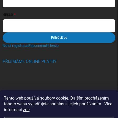
HESLO
Přihlásit se
Nová registrace
Zapomenuté heslo
PŘIJÍMÁME ONLINE PLATBY
BLOG
Tento web používá soubory cookie. Dalším procházením
tohoto webu vyjadřujete souhlas s jejich používáním.. Více
Crocs, proč se svět zamiloval do těchto bot a proč je MUSÍTE mít
informací
zde
.
také?