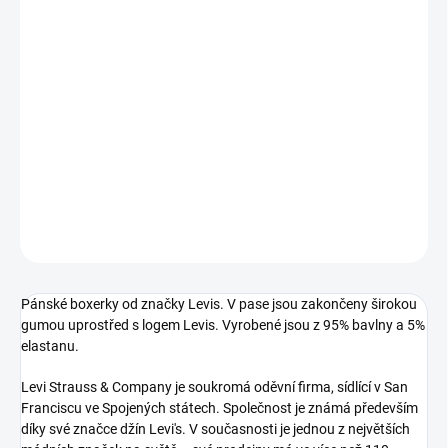
MŮŽEME DORUČIT DO:
ZVOLTE VARIANTU
−
+
Přidat do košíku
Pánské boxerky od značky Levis.
DETAILNÍ INFORMACE
ZEPTAT SE
Pánské boxerky od značky Levis. V pase jsou zakončeny širokou
gumou uprostřed s logem Levis. Vyrobené jsou z 95% bavlny a 5%
elastanu.
Levi Strauss & Company je soukromá oděvní firma, sídlící v San
Franciscu ve Spojených státech. Společnost je známá především
díky své značce džín Levi's. V současnosti je jednou z největších