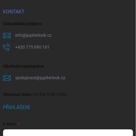
KONTAKT
Zákaznická podpora
info
@
jupiterlook.cz
+420 775 090 161
Obchodní spolupráce
spoluprace
@
jupiterlook.cz
Otevírací doba:
Po-Pá: 9:00-15:00
PŘIHLÁŠENÍ
E-MAIL