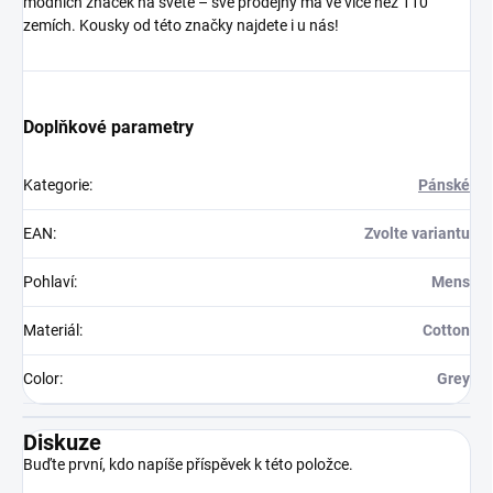
módních značek na světě – své prodejny má ve více než 110
zemích. Kousky od této značky najdete i u nás!
Doplňkové parametry
Kategorie
:
Pánské
EAN
:
Zvolte variantu
Pohlaví
:
Mens
Materiál
:
Cotton
Color
:
Grey
Diskuze
Buďte první, kdo napíše příspěvek k této položce.