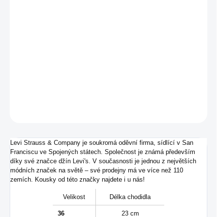
DORUČIT DO:
17.8.2026
−
+
Přidat do košíku
Pánské tenisky od značky Levis.
DETAILNÍ INFORMACE
ZEPTAT SE
Levi Strauss & Company je soukromá oděvní firma, sídlící v San
Franciscu ve Spojených státech. Společnost je známá především
díky své značce džín Levi's. V současnosti je jednou z největších
módních značek na světě – své prodejny má ve více než 110
zemích. Kousky od této značky najdete i u nás!
Velikost
Délka chodidla
36
23 cm