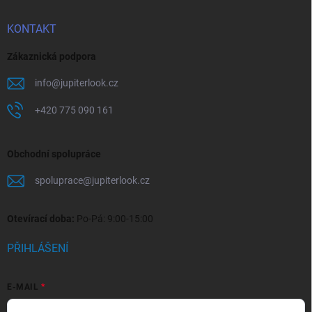
KONTAKT
Zákaznická podpora
info
@
jupiterlook.cz
+420 775 090 161
Obchodní spolupráce
spoluprace
@
jupiterlook.cz
Otevírací doba:
Po-Pá: 9:00-15:00
PŘIHLÁŠENÍ
E-MAIL