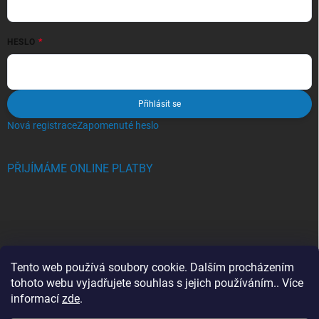
HESLO
Přihlásit se
Nová registrace
Zapomenuté heslo
PŘIJÍMÁME ONLINE PLATBY
BLOG
Tento web používá soubory cookie. Dalším procházením
tohoto webu vyjadřujete souhlas s jejich používáním.. Více
Crocs, proč se svět zamiloval do těchto bot a proč je MUSÍTE mít
informací
zde
.
také?