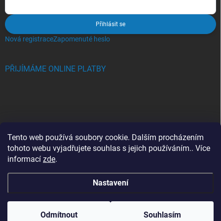
Přihlásit se
Nová registrace
Zapomenuté heslo
PŘIJÍMÁME ONLINE PLATBY
BLOG
Tento web používá soubory cookie. Dalším procházením
tohoto webu vyjadřujete souhlas s jejich používáním.. Více
Crocs, proč se svět zamiloval do těchto bot a proč je MUSÍTE mít
informací
zde
.
také?
Nastavení
Copyright 2026
Jupiterlook.cz
. Všechna práva vyhrazena.
Odmítnout
Souhlasím