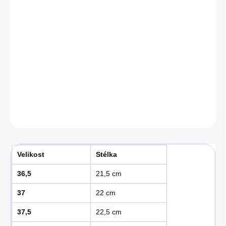
MŮŽEME DORUČIT DO:
ZVOLTE VARIANTU
−
+
Přidat do košíku
Dámské minimalistické tenisky od značky Merrell.
DETAILNÍ INFORMACE
ZEPTAT SE
Velikost
Stélka
36,5
21,5 cm
37
22 cm
37,5
22,5 cm