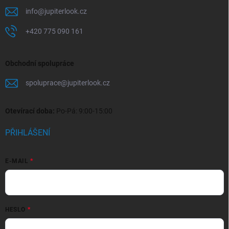
info
@
jupiterlook.cz
+420 775 090 161
Obchodní spolupráce
spoluprace
@
jupiterlook.cz
Otevírací doba:
Po-Pá: 9:00-15:00
PŘIHLÁŠENÍ
E-MAIL
HESLO