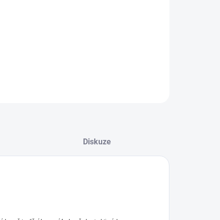
8.2026
−
+
Přidat do košíku
ILNÍ INFORMACE
ZEPTAT SE
Diskuze