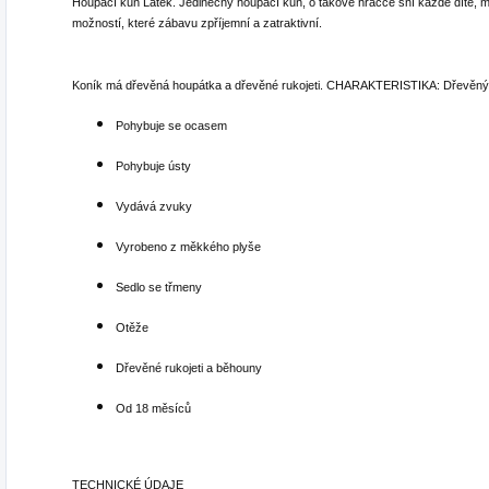
Houpací kůň Latek. Jedinečný houpací kůň, o takové hračce sní každé dítě, m
možností, které zábavu zpříjemní a zatraktivní.
Koník má dřevěná houpátka a dřevěné rukojeti. CHARAKTERISTIKA: Dřevěný 
Pohybuje se ocasem
Pohybuje ústy
Vydává zvuky
Vyrobeno z měkkého plyše
Sedlo se třmeny
Otěže
Dřevěné rukojeti a běhouny
Od 18 měsíců
TECHNICKÉ ÚDAJE