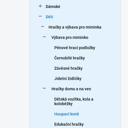
n
Dámské
í
p
Děti
a
n
Hračky a výbava pro miminka
e
Výbava pro miminko
l
Pěnové hrací podložky
Černobílé hračky
Závěsné hračky
Jídelní židličky
Hračky domu a na ven
Dětská vozítka, kola a
koloběžky
Houpací koně
Edukační hračky