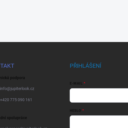
TAKT
PŘIHLÁŠENÍ
nická podpora
E-MAIL
info
@
jupiterlook.cz
+420 775 090 161
HESLO
dní spolupráce