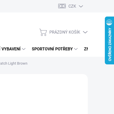
CZK
PRÁZDNÝ KOŠÍK
NÁKUPNÍ
KOŠÍK
 VYBAVENÍ
SPORTOVNÍ POTŘEBY
ZNAČKY
Patch Light Brown
ALLY
290 Kč
ná
LADEM
(1 KS)
:
EME DORUČIT