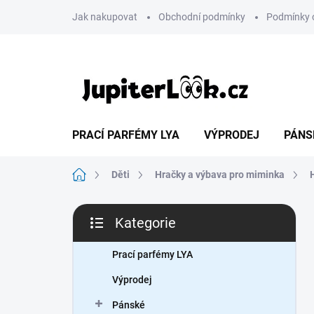
Přejít
Jak nakupovat
Obchodní podmínky
Podmínky 
na
obsah
PRACÍ PARFÉMY LYA
VÝPRODEJ
PÁNS
Domů
Děti
Hračky a výbava pro miminka
P
Kategorie
o
Přeskočit
s
kategorie
t
Prací parfémy LYA
r
Výprodej
a
n
Pánské