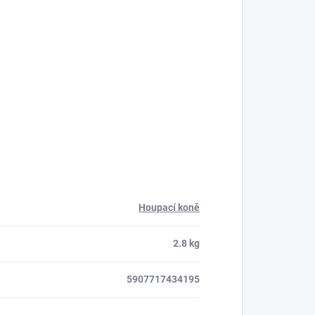
Houpací koně
2.8 kg
5907717434195