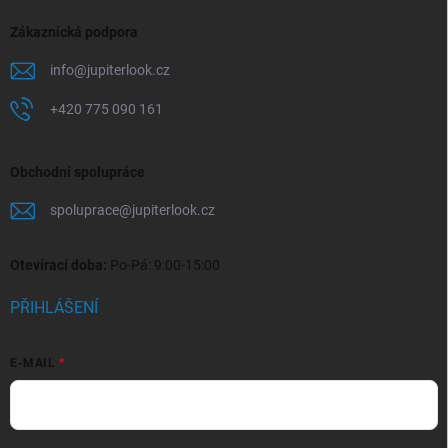
Zákaznická podpora
info
@
jupiterlook.cz
+420 775 090 161
Obchodní spolupráce
spoluprace
@
jupiterlook.cz
Otevírací doba:
Po-Pá: 9:00-15:00
PŘIHLÁŠENÍ
E-MAIL