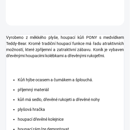
DETAILNÍ INFORMACE
ZEPTAT SE
Vyrobeno z měkkého plyše, houpací kůň PONY s medvídkem
Teddy-Bear. Kromě tradiční houpací funkce má řadu atraktivních
možností, které zpříjemní a zatraktivní zábavu. Koník je vybaven
dřevěnými houpacími kolébkami a dřevěnými rukojeťmi.
Kůň hýbe ocasem a čumákem a šplouchá.
příjemný materiál
kůň má sedlo, dřevěné rukojeti a dřevěné nohy
plyšová hračka
houpací dřevěné kolejnice
houpací rám lze demontovat