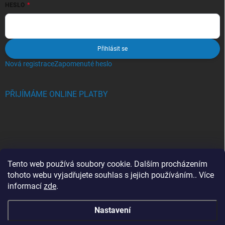
HESLO
Přihlásit se
Nová registrace
Zapomenuté heslo
PŘIJÍMÁME ONLINE PLATBY
BLOG
Tento web používá soubory cookie. Dalším procházením
tohoto webu vyjadřujete souhlas s jejich používáním.. Více
Crocs, proč se svět zamiloval do těchto bot a proč je MUSÍTE mít
informací
zde
.
také?
Nastavení