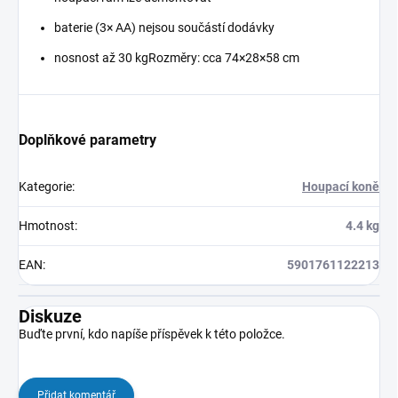
baterie (3× AA) nejsou součástí dodávky
nosnost až 30 kgRozměry: cca 74×28×58 cm
Doplňkové parametry
Kategorie
:
Houpací koně
Hmotnost
:
4.4 kg
EAN
:
5901761122213
Diskuze
Buďte první, kdo napíše příspěvek k této položce.
Přidat komentář