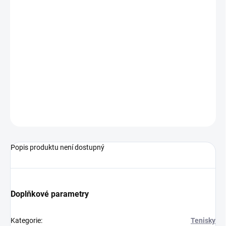
VARIANTA
MŮŽEME
DORUČIT DO:
14.8.2026
−
+
Přidat do košíku
ZEPTAT SE
Popis produktu není dostupný
Doplňkové parametry
Kategorie
:
Tenisky