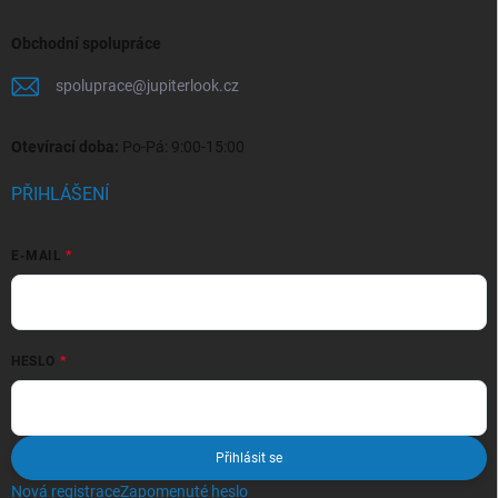
Obchodní spolupráce
spoluprace
@
jupiterlook.cz
Otevírací doba:
Po-Pá: 9:00-15:00
PŘIHLÁŠENÍ
E-MAIL
HESLO
Přihlásit se
Nová registrace
Zapomenuté heslo