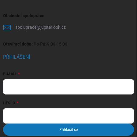
Obchodní spolupráce
spoluprace
@
jupiterlook.cz
Otevírací doba:
Po-Pá: 9:00-15:00
PŘIHLÁŠENÍ
E-MAIL
HESLO
Přihlásit se