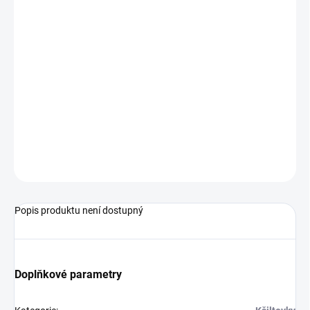
MŮŽEME
DORUČIT DO:
13.8.2026
−
+
Přidat do košíku
Kšiltovka od značky New Era.
ZEPTAT SE
Popis produktu není dostupný
Doplňkové parametry