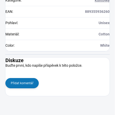
Kategorie
:
Kšiltovky
EAN
:
889355936260
Pohlaví
:
Unisex
Materiál
:
Cotton
Color
:
White
Diskuze
Buďte první, kdo napíše příspěvek k této položce.
Přidat komentář