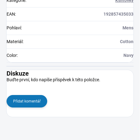
Kategorie
:
Kšiltovky
EAN
:
192857435033
Pohlaví
:
Mens
Materiál
:
Cotton
Color
:
Navy
Diskuze
Buďte první, kdo napíše příspěvek k této položce.
Přidat komentář