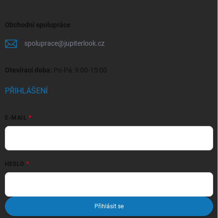
Obchodní spolupráce
spoluprace
@
jupiterlook.cz
Otevírací doba:
Po-Pá: 9:00-15:00
PŘIHLÁŠENÍ
E-MAIL
HESLO
Přihlásit se