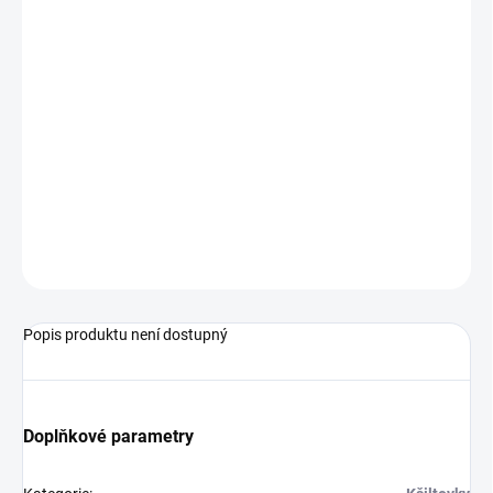
MŮŽEME
DORUČIT DO:
14.8.2026
−
+
Přidat do košíku
Kšiltovka od značky New Era.
ZEPTAT SE
Popis produktu není dostupný
Doplňkové parametry