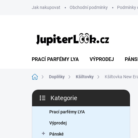
Přejít
Jak nakupovat
Obchodní podmínky
Podmínky 
na
obsah
PRACÍ PARFÉMY LYA
VÝPRODEJ
PÁNS
Domů
Doplňky
Kšiltovky
Kšiltovka New E
P
Kategorie
o
Přeskočit
s
kategorie
t
Prací parfémy LYA
r
Výprodej
a
n
Pánské