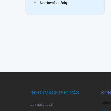
Sportovní potřeby
Z
á
p
a
INFORMACE PRO VÁS
KON
t
í
Zákaz
Jak nakupovat