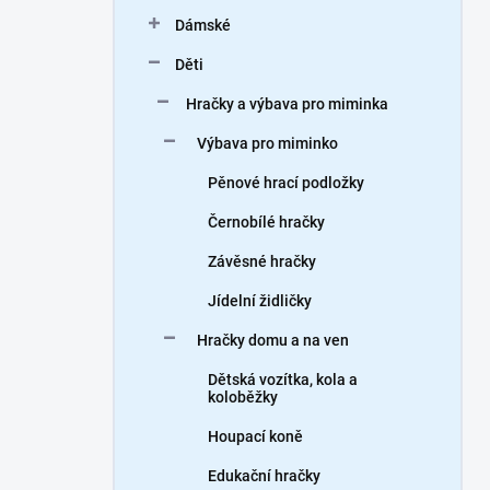
n
Dámské
í
p
Děti
a
n
Hračky a výbava pro miminka
e
Výbava pro miminko
l
Pěnové hrací podložky
Černobílé hračky
Závěsné hračky
Jídelní židličky
Hračky domu a na ven
Dětská vozítka, kola a
koloběžky
Houpací koně
Edukační hračky