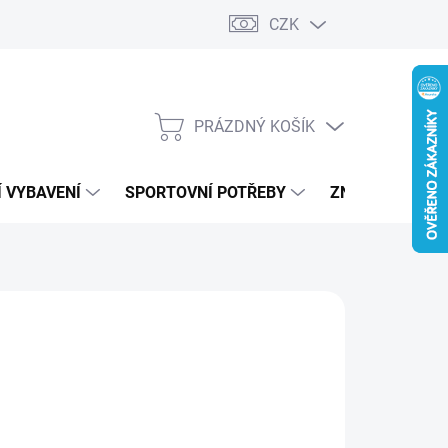
CZK
PRÁZDNÝ KOŠÍK
NÁKUPNÍ
KOŠÍK
 VYBAVENÍ
SPORTOVNÍ POTŘEBY
ZNAČKY
A
79 Kč
ná
LADEM
:
IANTA