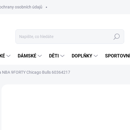
ochrany osobních údajů
Hledat
KÉ
DÁMSKÉ
DĚTI
DOPLŇKY
SPORTOVNÍ
ra NBA 9FORTY Chicago Bulls 60364217
Neohodnoceno
Podrobnosti hodnocení
ZNAČKA:
NEW ER
6
Měr
SK
cena
VAR