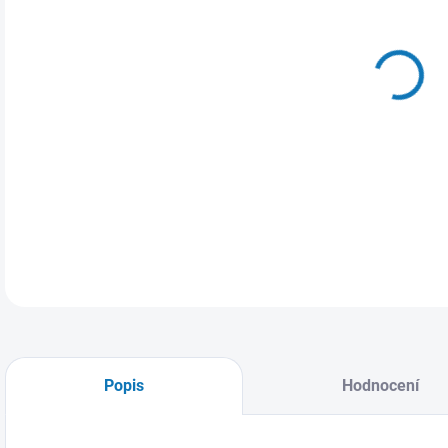
MŮŽ
17.
Kšil
Popis
Hodnocení