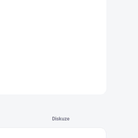
EME DORUČIT DO:
8.2026
−
+
Přidat do košíku
tovka od značky New Era.
ZEPTAT SE
Diskuze