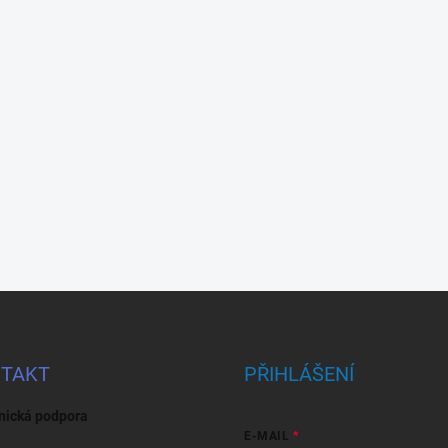
TAKT
PŘIHLÁŠENÍ
nická podpora
E-MAIL