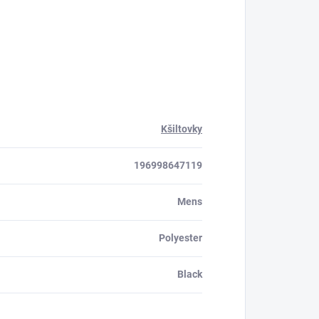
Kšiltovky
196998647119
Mens
Polyester
Black