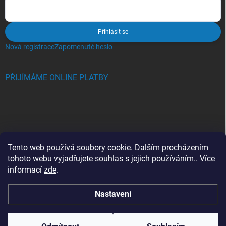
Přihlásit se
Nová registrace
Zapomenuté heslo
PŘIJÍMÁME ONLINE PLATBY
BLOG
Tento web používá soubory cookie. Dalším procházením
tohoto webu vyjadřujete souhlas s jejich používáním.. Více
Crocs, proč se svět zamiloval do těchto bot a proč je MUSÍTE mít
informací
zde
.
také?
Nastavení
Copyright 2026
Jupiterlook.cz
. Všechna práva vyhrazena.