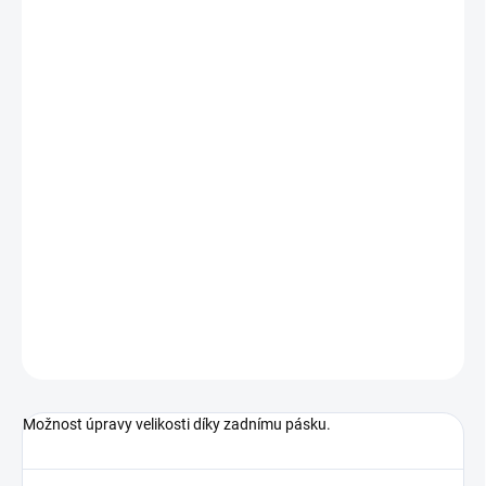
VARIANTA
MŮŽEME
DORUČIT DO:
13.8.2026
−
+
Přidat do košíku
Bíločerná kšiltovka se síťovanou zadní částí a s logem v přední
části.
DETAILNÍ INFORMACE
ZEPTAT SE
Možnost úpravy velikosti díky zadnímu pásku.