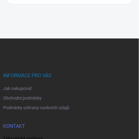
Z
á
p
a
t
í
INFORMACE PRO VÁS
Jak nakupovat
Obchodní podmínky
Podmínky ochrany osobních údajů
KONTAKT
Zákaznická podpora