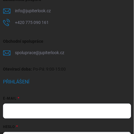
info
@
jupiterlook.cz
+420 775 090 161
Obchodní spolupráce
spoluprace
@
jupiterlook.cz
Otevírací doba:
Po-Pá: 9:00-15:00
PŘIHLÁŠENÍ
E-MAIL
HESLO