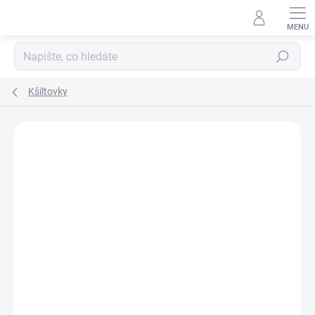
Přejít
na
obsah
Hledat
Kšiltovky
Podrobnosti hodnocení
Neohodnoceno
ZNAČKA:
NEW ERA