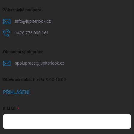
Zákaznická podpora
info
@
jupiterlook.cz
+420 775 090 161
Obchodní spolupráce
spoluprace
@
jupiterlook.cz
Otevírací doba:
Po-Pá: 9:00-15:00
PŘIHLÁŠENÍ
E-MAIL