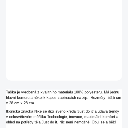
MŮŽEME
DORUČIT DO:
18.8.2026
−
+
Přidat do košíku
Sportovní taška od značky Nike.
DETAILNÍ INFORMACE
ZEPTAT SE
Taška je vyrobená z kvalitního materiálu 100% polyesteru. Má jednu
hlavní komoru a několik kapes zapínacích na zip. Rozměry: 53,5 cm
x 28 cm x 28 cm
Ikonická značka Nike se drží svého kréda 'Just do it' a udává trendy
v celosvětovém měřítku.Technologie, inovace, maximální komfort a
ohled na potřeby těla.Just do it. Nic není nemožné. Obuj se a běž!