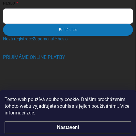
HESLO
Přihlásit se
Nová registrace
Zapomenuté heslo
PŘIJÍMÁME ONLINE PLATBY
BLOG
Tento web používá soubory cookie. Dalším procházením
tohoto webu vyjadřujete souhlas s jejich používáním.. Více
Crocs, proč se svět zamiloval do těchto bot a proč je MUSÍTE mít
informací
zde
.
také?
Nastavení