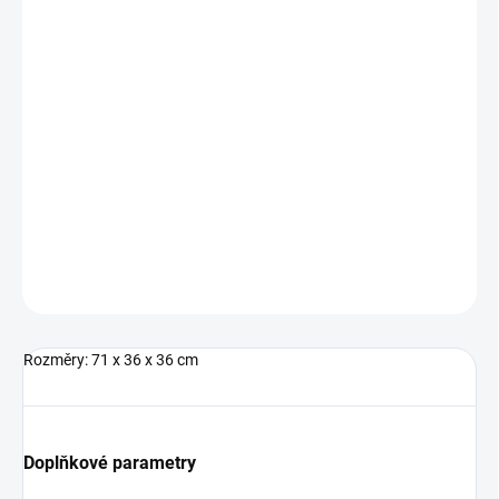
MŮŽEME
DORUČIT DO:
14.8.2026
−
+
Přidat do košíku
Prostorná sportovní taška od značky Nike.
DETAILNÍ INFORMACE
ZEPTAT SE
Rozměry: 71 x 36 x 36 cm
Doplňkové parametry