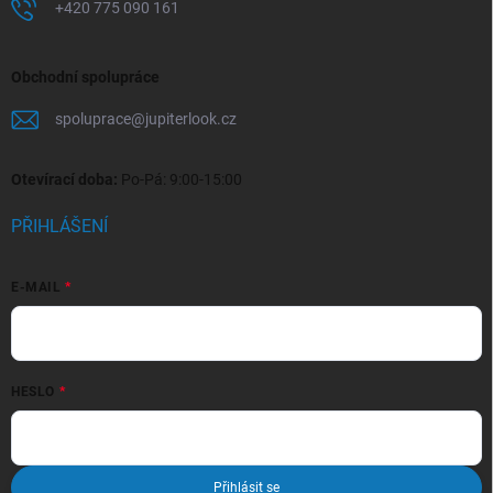
+420 775 090 161
Obchodní spolupráce
spoluprace
@
jupiterlook.cz
Otevírací doba:
Po-Pá: 9:00-15:00
PŘIHLÁŠENÍ
E-MAIL
HESLO
Přihlásit se