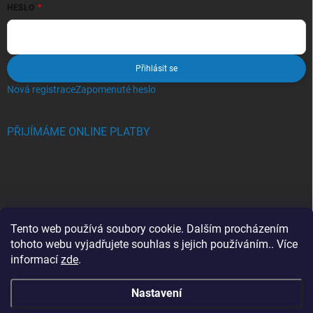
HESLO
Přihlásit se
Nová registrace
Zapomenuté heslo
PŘIJÍMÁME ONLINE PLATBY
BLOG
Tento web používá soubory cookie. Dalším procházením
tohoto webu vyjadřujete souhlas s jejich používáním.. Více
Crocs, proč se svět zamiloval do těchto bot a proč je MUSÍTE mít
informací
zde
.
také?
Nastavení