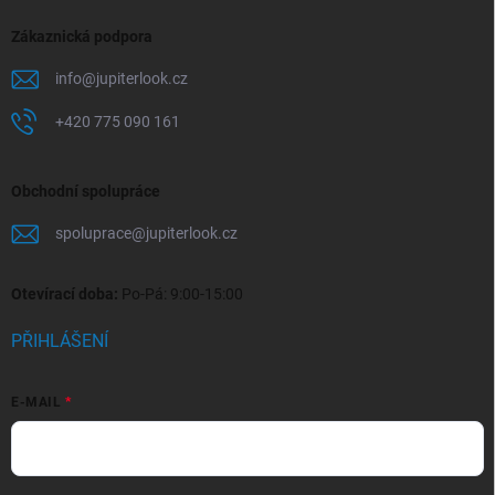
Zákaznická podpora
info
@
jupiterlook.cz
+420 775 090 161
Obchodní spolupráce
spoluprace
@
jupiterlook.cz
Otevírací doba:
Po-Pá: 9:00-15:00
PŘIHLÁŠENÍ
E-MAIL