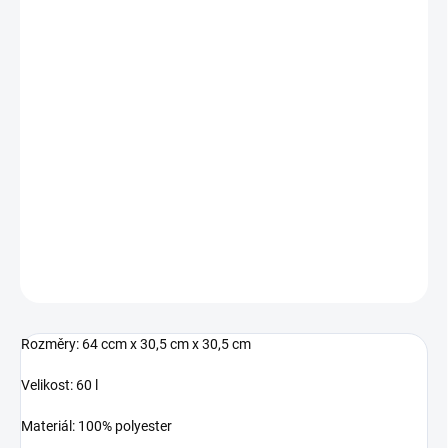
MŮŽEME
DORUČIT DO:
17.8.2026
−
+
Přidat do košíku
Sportovní taška s odděleným dolním prostorem na propocené
oblečení a boty.
DETAILNÍ INFORMACE
ZEPTAT SE
Rozměry: 64 ccm x 30,5 cm x 30,5 cm
Velikost: 60 l
Materiál: 100% polyester