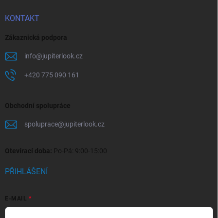
KONTAKT
Zákaznická podpora
info
@
jupiterlook.cz
+420 775 090 161
Obchodní spolupráce
spoluprace
@
jupiterlook.cz
Otevírací doba:
Po-Pá: 9:00-15:00
PŘIHLÁŠENÍ
E-MAIL