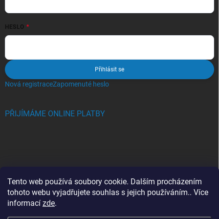
HESLO
Přihlásit se
Nová registrace
Zapomenuté heslo
PŘIJÍMÁME ONLINE PLATBY
BLOG
Tento web používá soubory cookie. Dalším procházením
tohoto webu vyjadřujete souhlas s jejich používáním.. Více
Crocs, proč se svět zamiloval do těchto bot a proč je MUSÍTE mít
informací
zde
.
také?