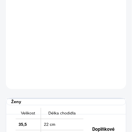
VARIANTA
MŮŽEME DORUČIT DO:
ZVOLTE VARIANTU
−
+
Přidat do košíku
Dámské tenisky od značky Nike, svršek vyrobený z eko-kůže.
DETAILNÍ INFORMACE
ZEPTAT SE
Ženy
Velikost
Délka chodidla
35,5
22 cm
Doplňkové