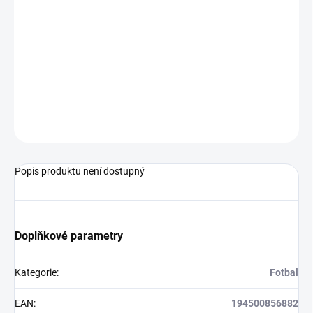
MŮŽEME
DORUČIT DO:
17.8.2026
−
+
Přidat do košíku
ZEPTAT SE
Popis produktu není dostupný
Doplňkové parametry
Kategorie
:
Fotbal
EAN
:
194500856882