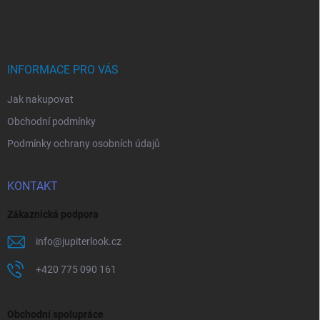
á
p
a
t
í
INFORMACE PRO VÁS
Jak nakupovat
Obchodní podmínky
Podmínky ochrany osobních údajů
KONTAKT
Zákaznická podpora
info
@
jupiterlook.cz
+420 775 090 161
Obchodní spolupráce