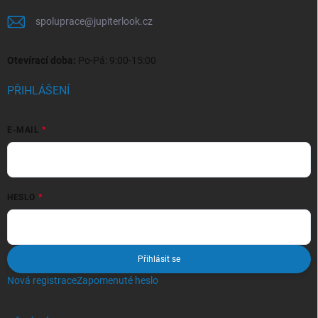
spoluprace
@
jupiterlook.cz
Otevírací doba:
Po-Pá: 9:00-15:00
PŘIHLÁŠENÍ
E-MAIL
HESLO
Přihlásit se
Nová registrace
Zapomenuté heslo