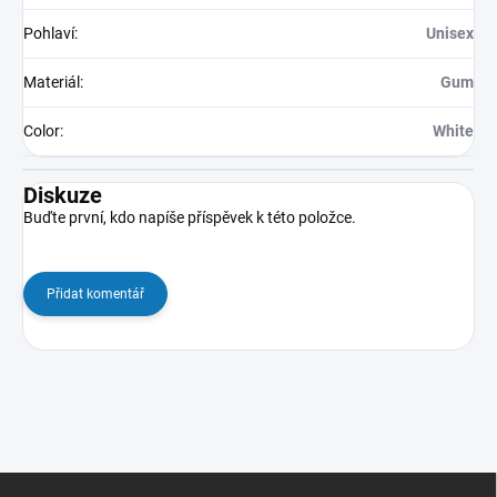
Pohlaví
:
Unisex
Materiál
:
Gum
Color
:
White
Diskuze
Buďte první, kdo napíše příspěvek k této položce.
Přidat komentář
Z