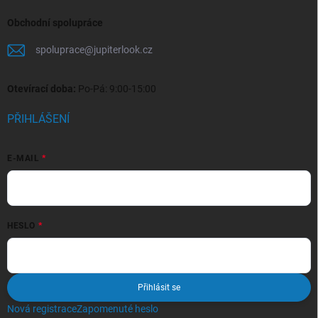
Obchodní spolupráce
spoluprace
@
jupiterlook.cz
Otevírací doba:
Po-Pá: 9:00-15:00
PŘIHLÁŠENÍ
E-MAIL
HESLO
Přihlásit se
Nová registrace
Zapomenuté heslo