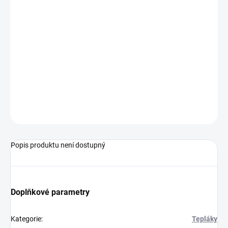
MŮŽEME
DORUČIT DO:
14.8.2026
−
+
Přidat do košíku
Pánské sportovní tepláky vyrobené ze 100% polyesteru.
ZEPTAT SE
Popis produktu není dostupný
Doplňkové parametry
Kategorie
:
Tepláky