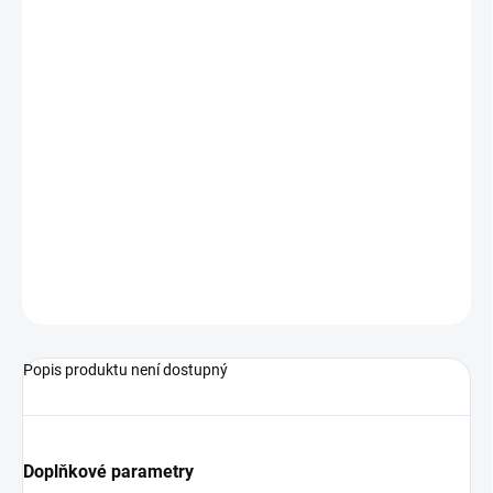
VARIANTA
MŮŽEME DORUČIT DO:
ZVOLTE VARIANTU
−
+
Přidat do košíku
Basketbalový míč od značky Nike, určený pro hru ve venkovních
prostorách. míč je vyrobený z nejkvalitnější syntetické kůže a
gumy.
ZEPTAT SE
Popis produktu není dostupný
Doplňkové parametry