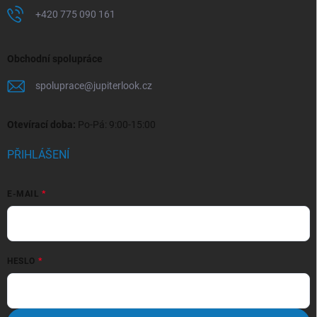
+420 775 090 161
Obchodní spolupráce
spoluprace
@
jupiterlook.cz
Otevírací doba:
Po-Pá: 9:00-15:00
PŘIHLÁŠENÍ
E-MAIL
HESLO