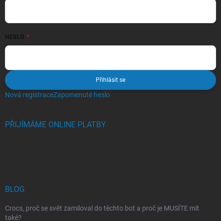
HESLO
Přihlásit se
Nová registrace
Zapomenuté heslo
PŘIJÍMÁME ONLINE PLATBY
BLOG
Crocs, proč se svět zamiloval do těchto bot a proč je MUSÍTE mít
také?