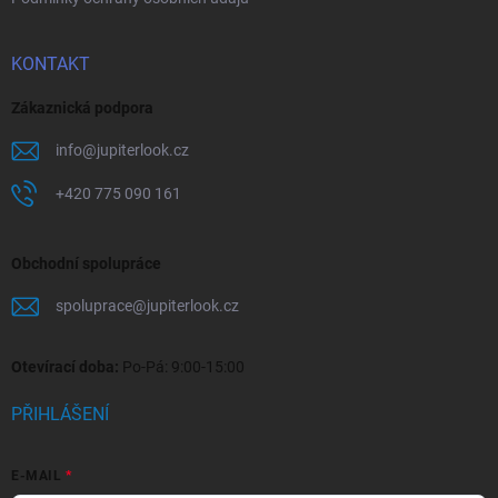
KONTAKT
Zákaznická podpora
info
@
jupiterlook.cz
+420 775 090 161
Obchodní spolupráce
spoluprace
@
jupiterlook.cz
Otevírací doba:
Po-Pá: 9:00-15:00
PŘIHLÁŠENÍ
E-MAIL