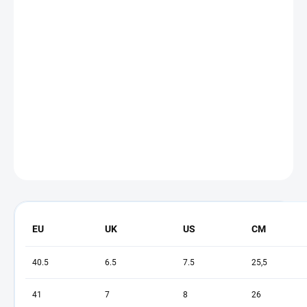
MŮŽEME DORUČIT DO:
ZVOLTE VARIANTU
−
+
Přidat do košíku
Pánské celoroční kopačky od značky Nike.
DETAILNÍ INFORMACE
ZEPTAT SE
EU
UK
US
CM
40.5
6.5
7.5
25,5
41
7
8
26