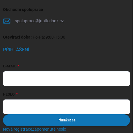
Obchodní spolupráce
spoluprace
@
jupiterlook.cz
Otevírací doba:
Po-Pá: 9:00-15:00
PŘIHLÁŠENÍ
E-MAIL
HESLO
Přihlásit se
Nová registrace
Zapomenuté heslo