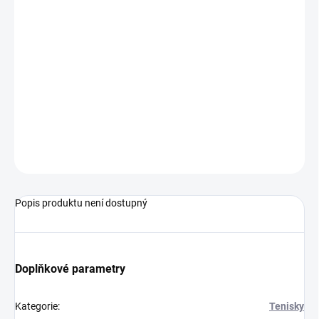
MŮŽEME
DORUČIT DO:
17.8.2026
−
+
Přidat do košíku
Dámské tenisky od značky Nike.
ZEPTAT SE
Popis produktu není dostupný
Doplňkové parametry
Kategorie
:
Tenisky