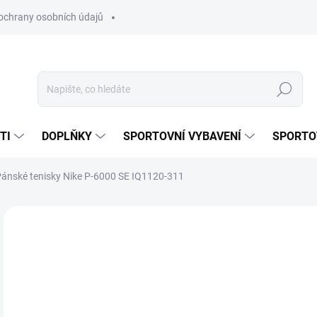
ochrany osobních údajů
Hledat
TI
DOPLŇKY
SPORTOVNÍ VYBAVENÍ
SPORTO
ánské tenisky Nike P-6000 SE IQ1120-311
Neohodnoceno
Podrobnosti hodnocení
ZNAČKA:
NIKE
NOVINKA
2 
Měr
SK
cena