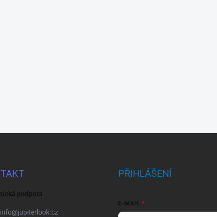
TAKT
PŘIHLÁŠENÍ
nická podpora
E-MAIL
info
@
jupiterlook.cz