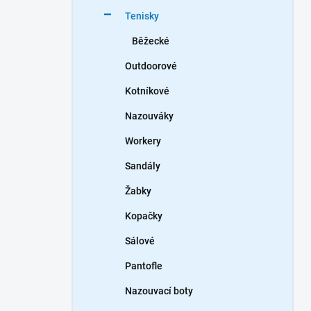
n
Tenisky
í
p
Běžecké
a
n
Outdoorové
e
Kotníkové
l
Nazouváky
Workery
Sandály
Žabky
Kopačky
Sálové
Pantofle
Nazouvací boty