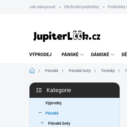
Přejít
Jak nakupovat
Obchodní podmínky
Podmínky 
na
obsah
VÝPRODEJ
PÁNSKÉ
DÁMSKÉ
DĚ
Domů
Pánské
Pánské boty
Tenisky
P
P
Kategorie
o
Přeskočit
s
kategorie
t
Výprodej
r
Pánské
a
n
Pánské boty