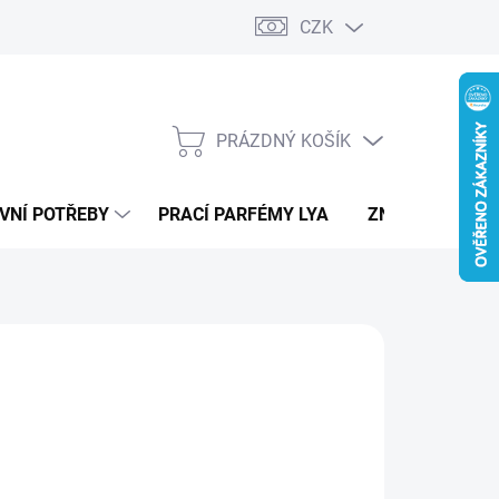
CZK
PRÁZDNÝ KOŠÍK
NÁKUPNÍ
KOŠÍK
VNÍ POTŘEBY
PRACÍ PARFÉMY LYA
ZNAČKY
690 Kč
ná
LADEM
: