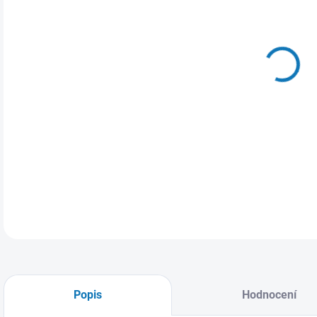
VAR
MŮŽ
14.
Páns
DETA
Popis
Hodnocení