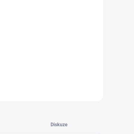
IANTA
EME DORUČIT DO:
8.2026
−
+
Přidat do košíku
ké tenisky od značky Nike.
ILNÍ INFORMACE
ZEPTAT SE
Diskuze