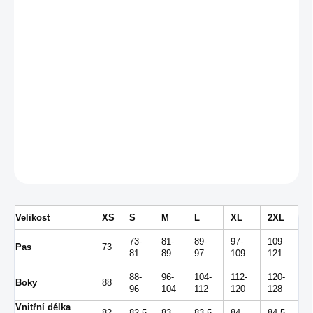
MŮŽEME DORUČIT DO:
ZVOLTE VARIANTU
−
+
Přidat do košíku
Pánské bavlněné tepláky od značky Nike.
DETAILNÍ INFORMACE
ZEPTAT SE
Velikost
XS
S
M
L
XL
2XL
73-
81-
89-
97-
109-
Pas
73
81
89
97
109
121
88-
96-
104-
112-
120-
Boky
88
96
104
112
120
128
Vnitřní délka
82
82,5
83
83,5
84
84,5