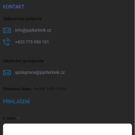
KONTAKT
Zákaznická podpora
info
@
jupiterlook.cz
+420 775 090 161
Obchodní spolupráce
spoluprace
@
jupiterlook.cz
Otevírací doba:
Po-Pá: 9:00-15:00
PŘIHLÁŠENÍ
E-MAIL