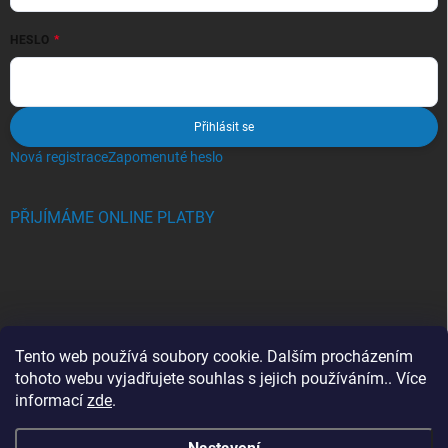
HESLO
Přihlásit se
Nová registrace
Zapomenuté heslo
PŘIJÍMÁME ONLINE PLATBY
BLOG
Tento web používá soubory cookie. Dalším procházením
tohoto webu vyjadřujete souhlas s jejich používáním.. Více
Crocs, proč se svět zamiloval do těchto bot a proč je MUSÍTE mít
informací
zde
.
také?