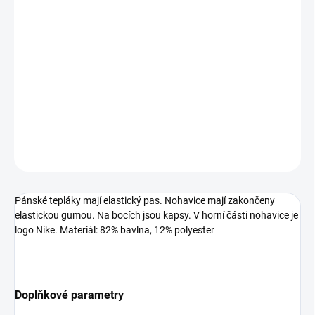
MŮŽEME DORUČIT DO:
ZVOLTE VARIANTU
−
+
Přidat do košíku
Pánské tepláky od značky Nike.
DETAILNÍ INFORMACE
ZEPTAT SE
Pánské tepláky mají elastický pas. Nohavice mají zakončeny
elastickou gumou. Na bocích jsou kapsy. V horní části nohavice je
logo Nike. Materiál: 82% bavlna, 12% polyester
Doplňkové parametry