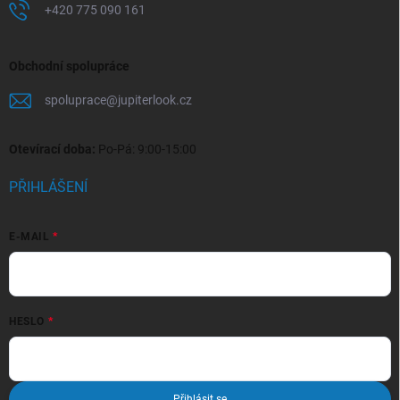
+420 775 090 161
Obchodní spolupráce
spoluprace
@
jupiterlook.cz
Otevírací doba:
Po-Pá: 9:00-15:00
PŘIHLÁŠENÍ
E-MAIL
HESLO
Přihlásit se